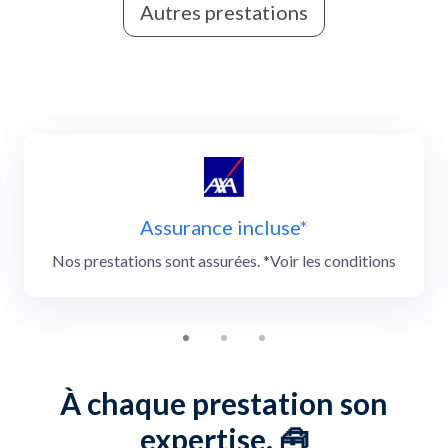
Autres prestations
Slide 1 of 3
Assurance incluse*
Nos prestations sont assurées. *Voir les conditions
À chaque prestation son
expertise. 🧰