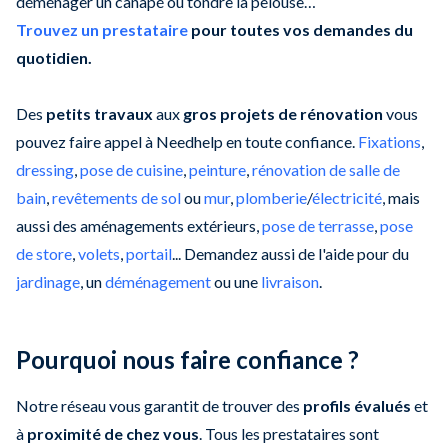
déménager un canapé ou tondre la pelouse…
Trouvez un prestataire
pour toutes vos demandes du
quotidien.
Des
petits travaux
aux
gros projets de rénovation
vous
pouvez faire appel à Needhelp en toute confiance.
Fixations
,
dressing
,
pose de cuisine
,
peinture
,
rénovation de salle de
bain
,
revêtements de sol
ou
mur
,
plomberie
/
électricité
, mais
aussi des aménagements extérieurs,
pose de terrasse
,
pose
de store
,
volets
,
portail
... Demandez aussi de l'aide pour du
jardinage
, un
déménagement
ou une
livraison
.
Pourquoi nous faire confiance ?
Notre réseau vous garantit de trouver des
profils évalués
et
à
proximité de chez vous
. Tous les prestataires sont