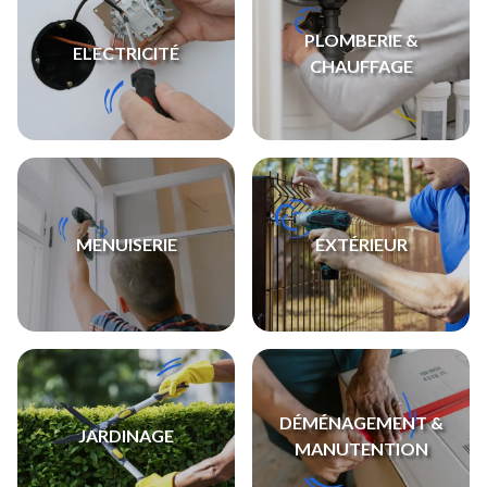
PLOMBERIE &
ELECTRICITÉ
CHAUFFAGE
MENUISERIE
EXTÉRIEUR
DÉMÉNAGEMENT &
JARDINAGE
MANUTENTION