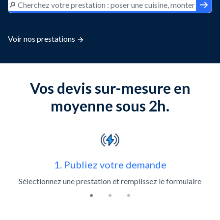
Voir nos prestations
Vos devis sur-mesure en
moyenne sous 2h.
Slide 1 of 3
1. Publiez votre demande
Sélectionnez une prestation et remplissez le formulaire