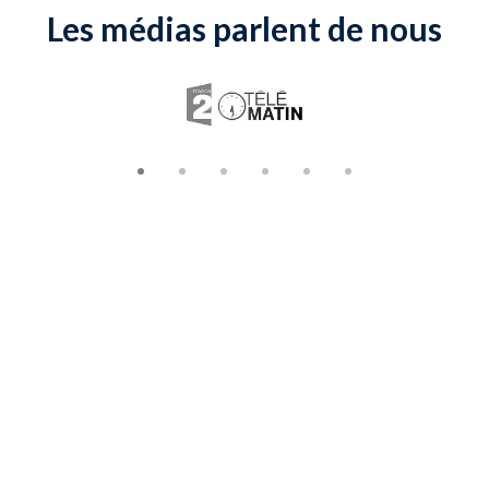
Les médias parlent de nous
Slide 1 of 6