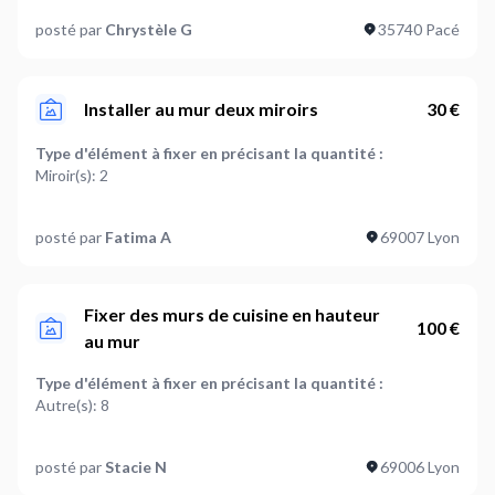
Quel est le type de mur ?
posté par
Chrystèle G
35740 Pacé
Béton,Placo,Carrelage
Où en êtes-vous dans votre projet ?
Je suis prêt à démarrer
Installer au mur deux miroirs
30 €
Plus d’infos...
Type d'élément à fixer en précisant la quantité :
Une planche doit être sciée
Miroir(s): 2
Quel est le type de mur ?
posté par
Fatima A
69007 Lyon
Béton,Placo
Où en êtes-vous dans votre projet ?
Je suis prêt à démarrer
Fixer des murs de cuisine en hauteur
100 €
au mur
Type d'élément à fixer en précisant la quantité :
Autre(s): 8
Quel est le type de mur ?
posté par
Stacie N
69006 Lyon
Placo,Brique