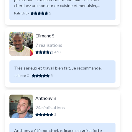
cherchez un monteur de cuisine et menuisier,
n'hésitez pas je vous le recommande à 1000/100 !
Patrick L
-
5
De plus, il est ponctuel, poli, discret et fort
sympathique ! Un grand MERCI Turpal ! Merci aussi
à Ikea pour le conseil de faire appel a Needhelp.
Elimane S
7
réalisations
4.57
Très sérieux et travail bien fait. Je recommande.
Juliette C
-
5
Anthony B
24
réalisations
5
Anthony a été ponctuel, efficace malgré la forte