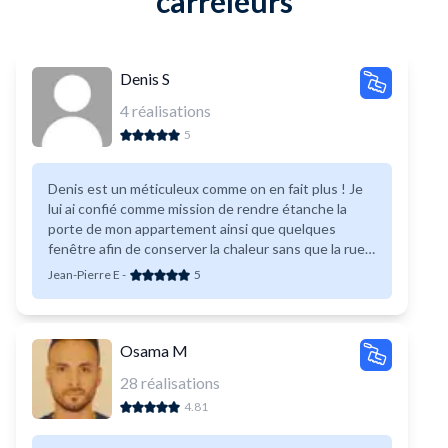
carreleurs
Denis S
4
réalisations
5
Denis est un méticuleux comme on en fait plus ! Je
lui ai confié comme mission de rendre étanche la
porte de mon appartement ainsi que quelques
fenêtre afin de conserver la chaleur sans que la rue
ou les voisins en profitent. Mission accomplie avec
Jean-Pierre E
-
5
brio. Et je le remercie. Je recommande fortement
Denis pour de nombreux types de missions !
Osama M
28
réalisations
4.81