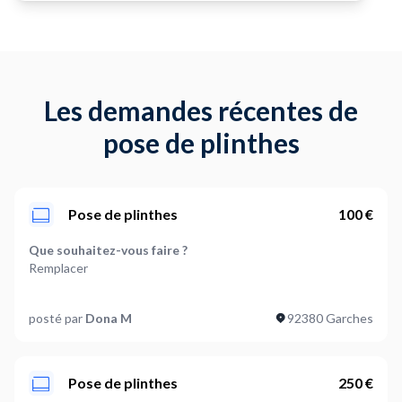
Les demandes récentes de
pose de plinthes
Pose de plinthes
100 €
Que souhaitez-vous faire ?
Remplacer
De quel type de plinthe s'agit-il ?
posté par
Dona M
92380 Garches
MDF
Souhaitez-vous que les plinthes soient
Autre
Pose de plinthes
250 €