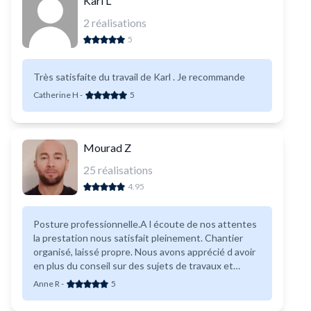
Karl L
2
réalisations
5
Très satisfaite du travail de Karl . Je recommande
Catherine H
-
5
Mourad Z
25
réalisations
4.95
Posture professionnelle.A l écoute de nos attentes
la prestation nous satisfait pleinement. Chantier
organisé, laissé propre. Nous avons apprécié d avoir
en plus du conseil sur des sujets de travaux et
aménagement 'hors contrat'. .
Anne R
-
5