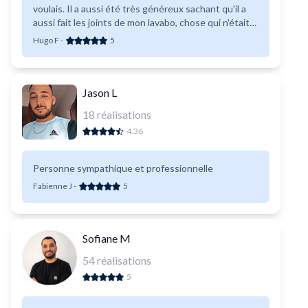
voulais. Il a aussi été très généreux sachant qu'il a
aussi fait les joints de mon lavabo, chose qui n'était
pas demandé de base et pas dans le devis. Super
Hugo F
-
5
travail, merci.
Jason L
18
réalisations
4.36
Personne sympathique et professionnelle
Fabienne J
-
5
Sofiane M
54
réalisations
5