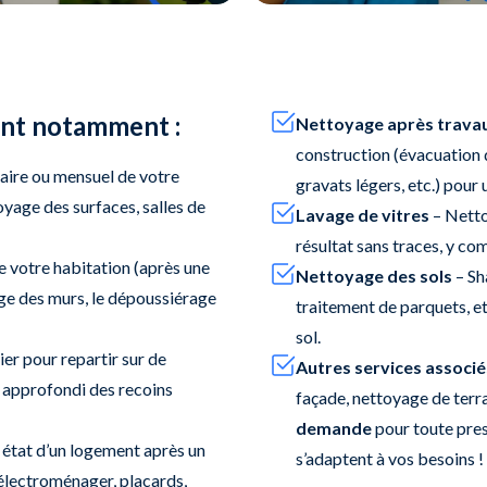
ent notamment :
Nettoyage après trava
construction (évacuation d
ire ou mensuel de votre
gravats légers, etc.) pour 
yage des surfaces, salles de
Lavage de vitres
– Nettoy
résultat sans traces, y com
 votre habitation (après une
Nettoyage des sols
– Sh
vage des murs, le dépoussiérage
traitement de parquets, e
sol.
r pour repartir sur de
Autres services associé
 approfondi des recoins
façade, nettoyage de terr
demande
pour toute pres
état d’un logement après un
s’adaptent à vos besoins !
 électroménager, placards,