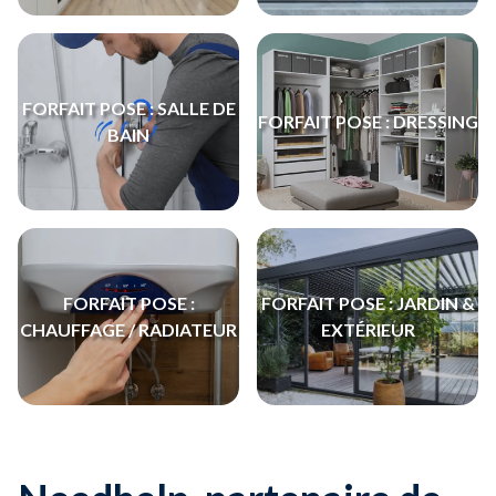
FORFAIT POSE : SALLE DE
FORFAIT POSE : DRESSING
BAIN
FORFAIT POSE :
FORFAIT POSE : JARDIN &
CHAUFFAGE / RADIATEUR
EXTÉRIEUR