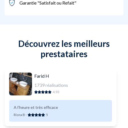
Garantie "Satisfait ou Refait"
Découvrez les meilleurs
prestataires
Farid H
1739
réalisations
4.93
A l’heure et très efficace
Risna B
-
5