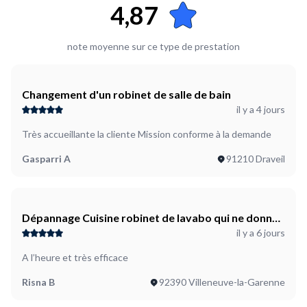
4,87
note moyenne sur ce type de prestation
Changement d'un robinet de salle de bain
il y a 4 jours
Très accueillante la cliente Mission conforme à la demande
Gasparri A
91210 Draveil
Dépannage Cuisine robinet de lavabo qui ne donne
il y a 6 jours
plus d'eau (l'eau coule dans tout le reste de la
maison) eau bloqué sur le chaud et le froid
A l’heure et très efficace
Risna B
92390 Villeneuve-la-Garenne