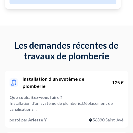
Les demandes récentes de
travaux de plomberie
Installation d'un système de
125 €
plomberie
Que souhaitez-vous faire ?
Installation d'un système de plomberie,Déplacement de
canalisations
posté par
Arlette Y
56890 Saint-Avé
Quel élement nécessite des travaux (facultatif) ?
Lave-vaiselle,Autre