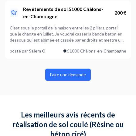
Quel est le type de revêtement de sol existant ?
A définir ensemble
Revêtements de sol 51000 Châlons-
200 €
en-Champagne
Où en êtes-vous dans votre projet ?
Je suis prêt à démarrer
C'est sous le portail de la maison entre les 2 piliers, portail
que je change en juillet. Je voudrai casser la bande béton en
Plus d’infos...
dessous qui est abimée et cassée par endroits et mettre une
Bonjour, j'ai besoin de faire retirer ce bac en pierre à l'intérieur
nouvelle de 3 m de long et 30-35 cm de large.
duquel se trouve de la terre; vous remerciant par avance
posté par
Salem O
51000 Châlons-en-Champagne
cordialement
Faire une demande
Les meilleurs avis récents de
réalisation de sol coulé (Résine ou
béton ciré)