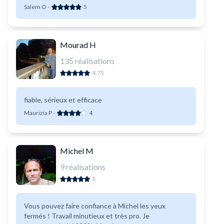
Salem O
-
5
Mourad H
135
réalisations
4.75
fiable, sérieux et efficace
Maurizia P
-
4
Michel M
9
réalisations
5
Vous pouvez faire confiance à Michel les yeux
fermés ! Travail minutieux et très pro. Je