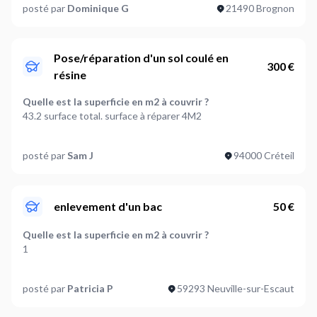
posté par
Dominique G
21490 Brognon
Non
Quel est le type de revêtement de sol existant ?
Béton
Pose/réparation d'un sol coulé en
300 €
résine
Où en êtes-vous dans votre projet ?
J'ai besoin d'accompagnement
Quelle est la superficie en m2 à couvrir ?
43.2 surface total. surface à réparer 4M2
Faut-il retirer un revêtement existant ?
posté par
Sam J
94000 Créteil
A définir ensemble
Quel est le type de revêtement de sol existant ?
A définir ensemble
enlevement d'un bac
50 €
Où en êtes-vous dans votre projet ?
Quelle est la superficie en m2 à couvrir ?
Je suis prêt à démarrer
1
Plus d’infos...
Faut-il retirer un revêtement existant ?
je fournit les gravillons qui sont dans la même teinte que
posté par
Patricia P
59293 Neuville-sur-Escaut
A définir ensemble
l'entreprise qui a fait les travaux avait laissé sur place pour les
cas de réparation. je fournit également la résine