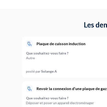
Les dem
Plaque de cuisson induction
Que souhaitez-vous faire ?
Autre
Votre système électrique est-il
posté par
Solange A
A définir ensemble
Quelles sont les pièces concernées ?
Cuisine
Revoir la connexion d’une plaque de gaz
Où en êtes-vous dans votre projet ?
Que souhaitez-vous faire ?
Je suis prêt à démarrer
Déposer et poser un appareil électroménager