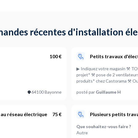
andes récentes d'installation él
100 €
Petits travaux d'élec
▶ Indiquez votre magasin ⚒ TO
projet* ⚒ pose de 2 ventilateur
produits* chez Castorama ⚒ Oui
Indiquez la *date d'installation
64100 Bayonne
posté par
Guillaume H
 au réseau électrique
75 €
Plusieurs petits trav
Que souhaitez-vous faire ?
Autre