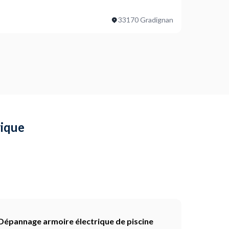
il
33170 Gradignan
rnées ?
ojet ?
 radiateur et 3 petits boitiers - voir photos - réparer
rique
 d'une plinthe et prise à fixer au bas du mur) - voir photo
er les deux nouvelles - pas de photo - installer une
alier) - voir photo
Dépannage armoire électrique de piscine