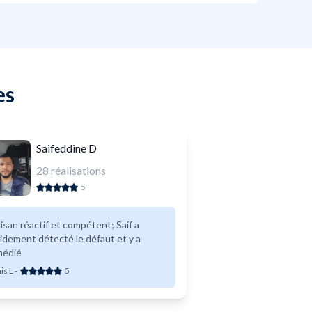
es
Saifeddine D
28
réalisations
5
isan réactif et compétent; Saif a
idement détecté le défaut et y a
médié
is L
-
5