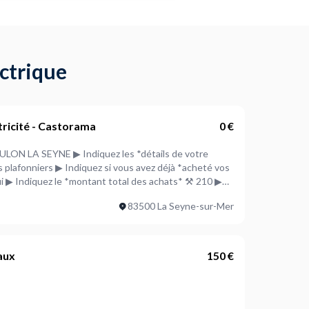
ectrique
tricité - Castorama
0 €
ULON LA SEYNE ▶ Indiquez les *détails de votre
s plafonniers ▶ Indiquez si vous avez déjà *acheté vos
 ▶ Indiquez le *montant total des achats* ⚒ 210 ▶
 envisagée* ⚒ Dans les 7 jours
83500 La Seyne-sur-Mer
aux
150 €