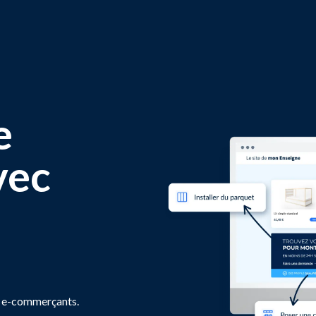
e
vec
ux e-commerçants.