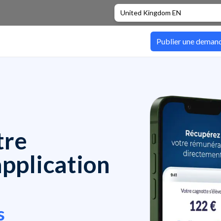
United Kingdom EN
Publier une deman
tre
application
s