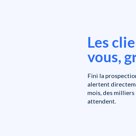
Les cli
vous, g
Fini la prospectio
alertent directem
mois, des millier
attendent.