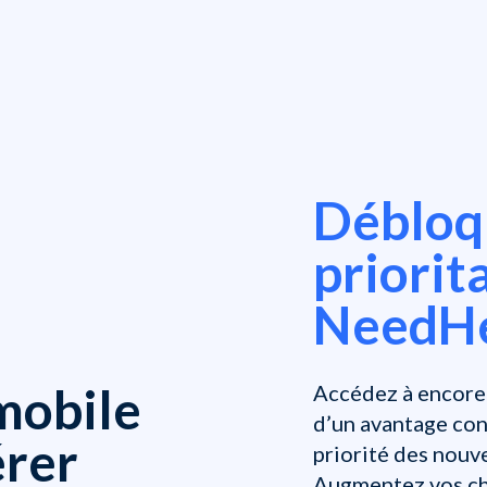
Débloqu
priorit
NeedHe
 mobile
Accédez à encore 
d’un avantage con
érer
priorité des nouv
Augmentez vos cha