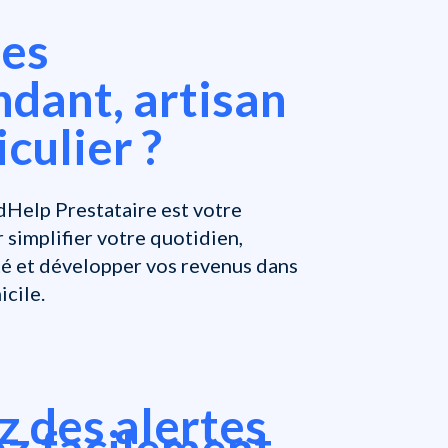
tes
dant, artisan
iculier ?
dHelp Prestataire est votre
r simplifier votre quotidien,
ité et développer vos revenus dans
icile.
 des alertes