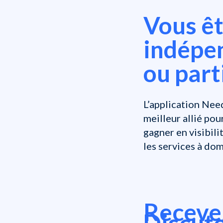
Vous ê
indépen
ou part
L’application Nee
meilleur allié pou
gagner en visibil
les services à dom
Recevez