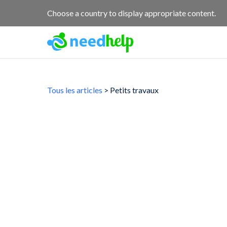
Choose a country to display appropriate content.
Tous les articles
> Petits travaux