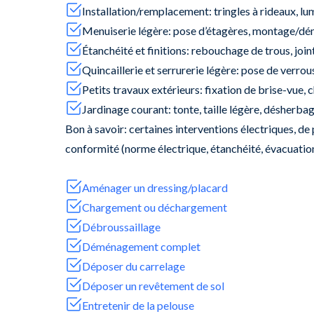
Installation/remplacement: tringles à rideaux, lu
Menuiserie légère: pose d’étagères, montage/dém
Étanchéité et finitions: rebouchage de trous, joint
Quincaillerie et serrurerie légère: pose de verro
Petits travaux extérieurs: fixation de brise-vue,
Jardinage courant: tonte, taille légère, désherba
Bon à savoir: certaines interventions électriques, de 
conformité (norme électrique, étanchéité, évacuation
Aménager un dressing/placard
Chargement ou déchargement
Débroussaillage
Déménagement complet
Déposer du carrelage
Déposer un revêtement de sol
Entretenir de la pelouse