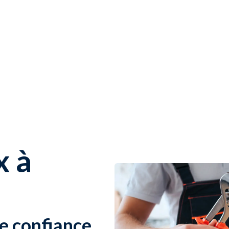
x à
de confiance