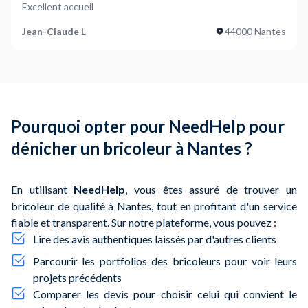
de bricoleurs
dans toute la ville de Nantes et ses alentours.
Excellent accueil
Vous pouvez ainsi comparer plusieurs devis sans vous limiter
Jean-Claude L
44000 Nantes
aux options locales, et ainsi trouver le
meilleur rapport
qualité-prix
sans compromis sur la qualité du travail.
Astuce
: Comparez toujours plusieurs offres pour garantir
un tarif compétitif et un travail de qualité.
Pourquoi opter pour NeedHelp pour
dénicher un bricoleur à Nantes ?
En utilisant
NeedHelp
, vous êtes assuré de trouver un
bricoleur de qualité à Nantes, tout en profitant d'un service
fiable et transparent. Sur notre plateforme, vous pouvez :
Lire des avis authentiques laissés par d'autres clients
Parcourir les portfolios des bricoleurs pour voir leurs
projets précédents
Comparer les devis pour choisir celui qui convient le