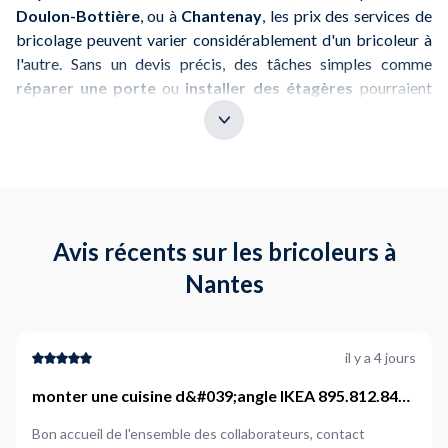
Doulon-Bottière
, ou à
Chantenay
, les prix des services de
bricolage peuvent varier considérablement d'un bricoleur à
l'autre. Sans un devis précis, des tâches simples comme
réparer une porte
ou
installer des étagères
pourraient
rapidement faire exploser votre budget initial.
Avec
NeedHelp
, vous avez la possibilité de comparer les
devis de plusieurs bricoleurs locaux pour obtenir un
prix fixe
avant le début des travaux
. Que ce soit pour des
réparations, des aménagements, ou des projets de
décoration, cela vous aide à garder un œil sur vos dépenses.
Avis récents sur les bricoleurs à
Astuce
: Demandez un devis détaillé pour éviter les
Nantes
mauvaises surprises et mieux gérer votre budget.
2. Qualité des profils de bricoleurs :
il y a 4 jours
les avis des clients
monter une cuisine d&#039;angle IKEA 895.812.84
KNOXHULT (2 éléments bas + un element haut). Pas
Dans des quartiers comme
Saint-Donatien
ou
Monplaisir
,
Bon accueil de l'ensemble des collaborateurs, contact
de raccordement, ni de pause