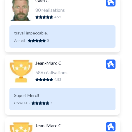
Gaël C
80
réalisations
4.95
travail impeccable.
Anne S
-
5
Jean-Marc C
586
réalisations
4.83
Super! Merci!
Coralie B
-
5
Jean-Marc C