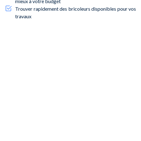
mieux à votre budget
Trouver rapidement des bricoleurs disponibles pour vos
travaux
Sélectionner des professionnels certifiés pour garantir la
qualité de leurs services
Que vous soyez à
Talensac
,
Doulon
ou dans le quartier de
Chantenay
,
NeedHelp
vous accompagne pour trouver un
bricoleur de confiance, capable de répondre à vos besoins
avec efficacité et professionnalisme. Nos professionnels
sont des indépendants qui travaillent de manière autonome et
ne sont pas des employés de NeedHelp.
Foire aux questions sur les services de
bricolage à Nantes