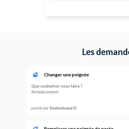
Les demande
Changer une poignée
Que souhaitez-vous faire ?
Remplacement
Quel type de poignées de porte est concerné ?
posté par
Souleymane D
Poignée avec serrure intégrée: 3
Des travaux supplémentaires sont-ils nécessaires ?
A définir ensemble
Remplacer une poignée de porte