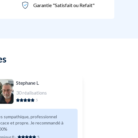
Garantie "Satisfait ou Refait"
es
Stephane L
30
réalisations
5
s sympathique, professionnel
icace et propre. Je recommandé à
00%
onique B
-
5