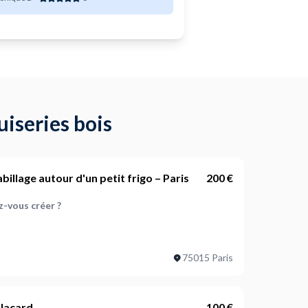
iseries bois
billage autour d'un petit frigo – Paris
200 €
-vous créer ?
s pour la fabrication ?
75015 Paris
ojet ?
lacard
100 €