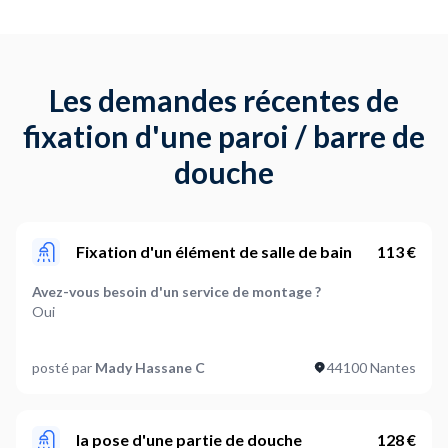
Les demandes récentes de
fixation d'une paroi / barre de
douche
Fixation d'un élément de salle de bain
113 €
Avez-vous besoin d'un service de montage ?
Oui
Quels types d'éléments de salle de bain sont à monter ?
posté par
Mady Hassane C
44100 Nantes
Paroi de douche,Autres
Avez-vous besoin d'un service de démontage ?
Oui
la pose d'une partie de douche
128 €