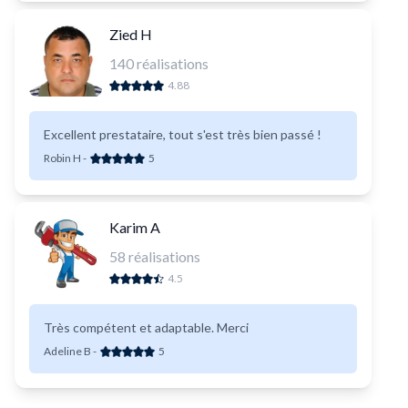
Zied H
140
réalisations
4.88
Excellent prestataire, tout s'est très bien passé !
Robin H
-
5
Karim A
58
réalisations
4.5
Très compétent et adaptable. Merci
Adeline B
-
5