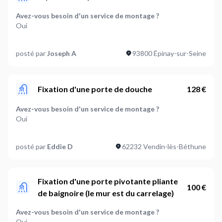
Quels types d'éléments de salle de bain sont à démonter
Avez-vous besoin d'un service de montage ?
?
Oui
Paroi de douche,Autres
Quels types d'éléments de salle de bain sont à monter ?
Où en êtes-vous dans votre projet ?
posté par
Joseph A
93800 Épinay-sur-Seine
Paroi de douche
Je suis prêt à démarrer
Avez-vous besoin d'un service de démontage ?
Plus d’infos...
Oui
Fixation d'une porte de douche
128 €
A faire avant le 6 août 2026. Urgent
Quels types d'éléments de salle de bain sont à démonter
Avez-vous besoin d'un service de montage ?
?
Oui
Paroi de douche
Quels types d'éléments de salle de bain sont à monter ?
Où en êtes-vous dans votre projet ?
posté par
Eddie D
62232 Vendin-lès-Béthune
Autres
Je suis prêt à démarrer
Avez-vous besoin d'un service de démontage ?
Oui
Fixation d'une porte pivotante pliante
100 €
de baignoire (le mur est du carrelage)
Quels types d'éléments de salle de bain sont à démonter
?
Avez-vous besoin d'un service de montage ?
Autres
Oui