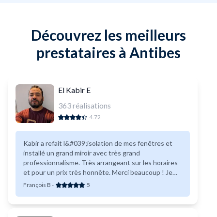
Découvrez les meilleurs
prestataires à Antibes
El Kabir E
363
réalisations
4.72
Kabir a refait l&#039;isolation de mes fenêtres et
installé un grand miroir avec très grand
professionnalisme. Très arrangeant sur les horaires
et pour un prix très honnête. Merci beaucoup ! Je
referais appel à lui sans hésiter.
François B
-
5