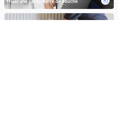
Fixer une paroi / barre de douche
Installer radiateur / sèche-serviette
Installer un garde-corps