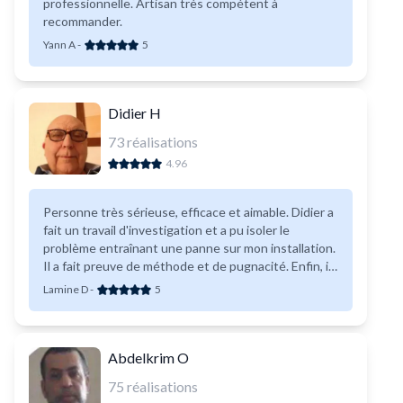
professionnelle. Artisan très compétent à
recommander.
Yann A
-
5
Didier H
73
réalisations
4.96
Personne très sérieuse, efficace et aimable. Didier a
fait un travail d'investigation et a pu isoler le
problème entraînant une panne sur mon installation.
Il a fait preuve de méthode et de pugnacité. Enfin, il
a fait preuve d'inventivité pour résoudre mon
Lamine D
-
5
problème. Je conseille vivement
Abdelkrim O
75
réalisations