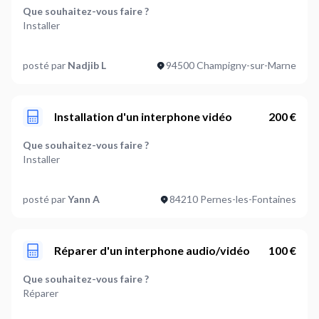
Que souhaitez-vous faire ?
Installer
Cela concerne :
posté par
Nadjib L
94500 Champigny-sur-Marne
Une maison
Quel système souhaitez-vous ? (optionnel)
Interphone audio/caméra
Installation d'un interphone vidéo
200 €
Préférez-vous une installation :
Que souhaitez-vous faire ?
Filaire
Installer
Souhaitez-vous contrôler l'interphone via votre
Cela concerne :
smartphone ? (optionnel)
posté par
Yann A
84210 Pernes-les-Fontaines
Une maison
Oui
Quel système souhaitez-vous ? (optionnel)
Où en êtes-vous dans votre projet ?
Interphone audio/caméra
Réparer d'un interphone audio/vidéo
100 €
Je suis prêt à démarrer
Préférez-vous une installation :
Que souhaitez-vous faire ?
Plus d’infos...
Filaire
Réparer
Installation d un interphone somfy v500pro. Gaine déjà
installé
Souhaitez-vous contrôler l'interphone via votre