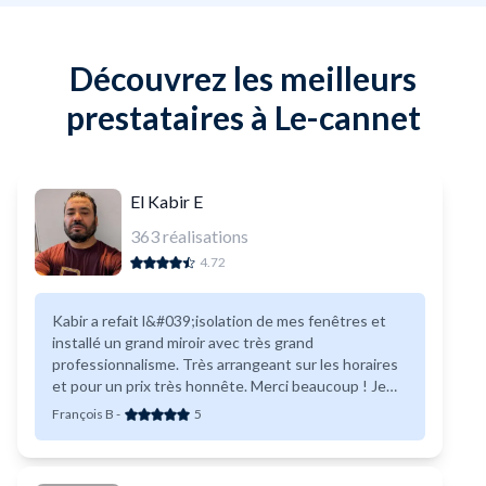
Découvrez les meilleurs
prestataires à Le-cannet
El Kabir E
363
réalisations
4.72
Kabir a refait l&#039;isolation de mes fenêtres et
installé un grand miroir avec très grand
professionnalisme. Très arrangeant sur les horaires
et pour un prix très honnête. Merci beaucoup ! Je
referais appel à lui sans hésiter.
François B
-
5