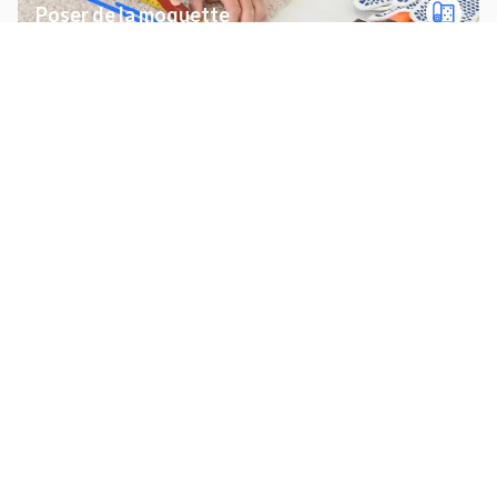
Poser de la moquette
Poser une crédence
Installer porte extérieure