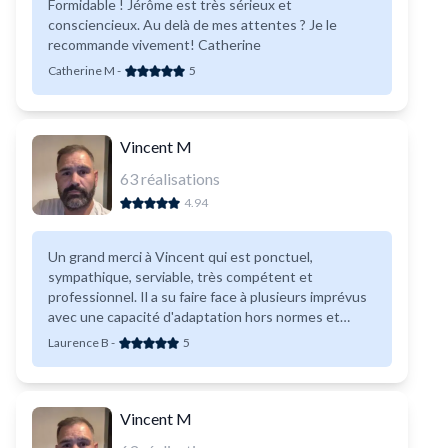
Formidable ! Jérôme est très sérieux et
consciencieux. Au delà de mes attentes ? Je le
recommande vivement! Catherine
Catherine M
-
5
Vincent M
63
réalisations
4.94
Un grand merci à Vincent qui est ponctuel,
sympathique, serviable, très compétent et
professionnel. Il a su faire face à plusieurs imprévus
avec une capacité d'adaptation hors normes et
beaucoup d'ingéniosité. Vous pouvez lui faire
Laurence B
-
5
confiance les yeux fermés! Encore merci à lui.
Vincent M