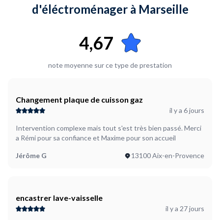
Plus d’infos...
d'éléctroménager à Marseille
Le lave vaisselle est mal encastré, il faut revoir le réglage des
pieds et l'aplomb de l'habillage . Le lave vaisselle est branché
et il fonctionne.
4,67
note moyenne sur ce type de prestation
Changement plaque de cuisson gaz
il y a 6 jours
Intervention complexe mais tout s'est très bien passé. Merci
a Rémi pour sa confiance et Maxime pour son accueil
Jérôme G
13100 Aix-en-Provence
encastrer lave-vaisselle
il y a 27 jours