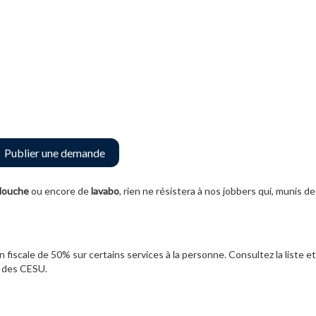
Publier une demande
 douche
ou encore de
lavabo
, rien ne résistera à nos jobbers qui, munis de
 fiscale de 50% sur certains services à la personne. Consultez la liste et
te des CESU.