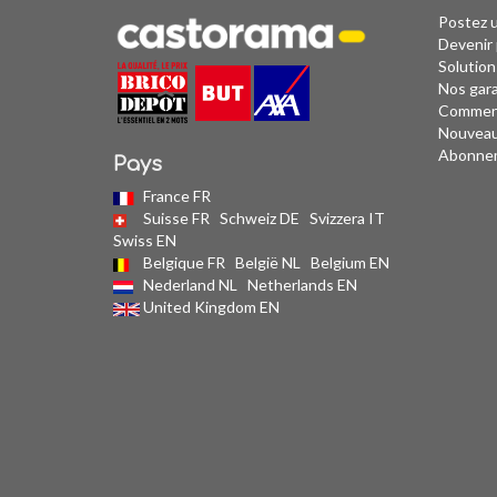
Postez 
Devenir 
Solution
Nos gar
Comment
Nouvea
Abonne
Pays
France FR
Suisse FR
Schweiz DE
Svizzera IT
Swiss EN
Belgique FR
België NL
Belgium EN
Nederland NL
Netherlands EN
United Kingdom EN