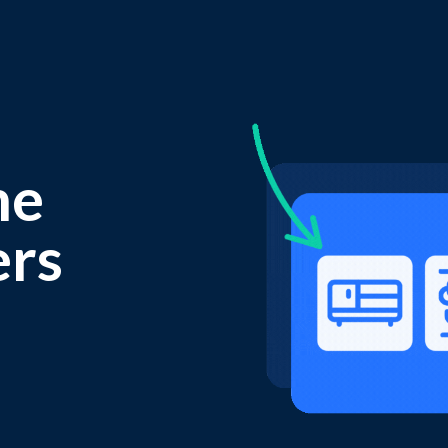
me
ers