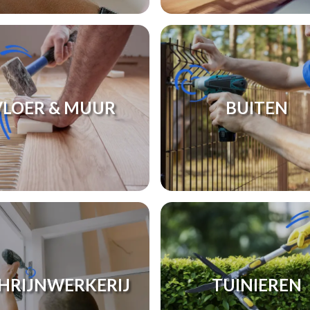
VLOER & MUUR
BUITEN
HRIJNWERKERIJ
TUINIEREN