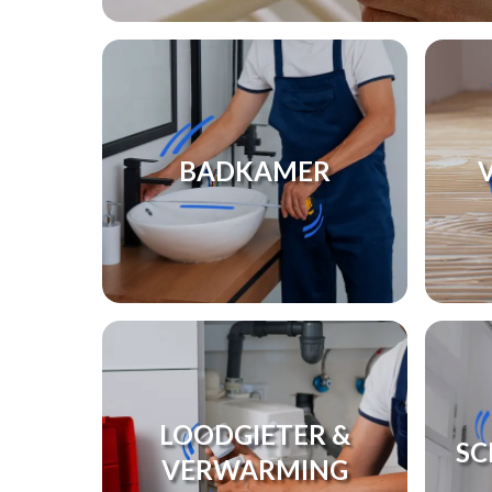
BADKAMER
LOODGIETER &
SC
VERWARMING