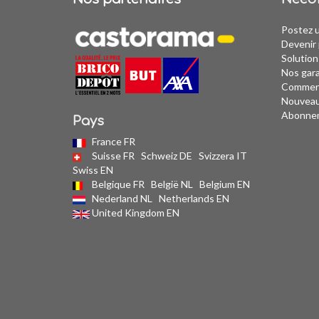
Postez 
Devenir 
Solution
Nos gar
Comment
Nouvea
Abonne
Pays
France FR
Suisse FR
Schweiz DE
Svizzera IT
Swiss EN
Belgique FR
België NL
Belgium EN
Nederland NL
Netherlands EN
United Kingdom EN