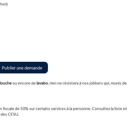
chon)
Publier une demande
 douche
ou encore de
lavabo
, rien ne résistera à nos jobbers qui, munis de
 fiscale de 50% sur certains services à la personne. Consultez la liste et
te des CESU.