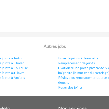
Autres jobs
 joints à Autun
Pose de joints à Tourcoing
 joints à Cholet
Remplacement de joints
 joints à Toulouse
Fixation d'une porte pivotante pl
 joints au Havre
baignoire (le mur est du carrelage
 joints à Amiens
Réglage ou remplacement porte 
douche
Poser des joints
Help
Nos services