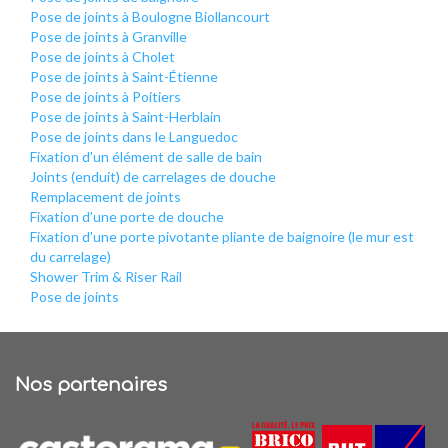
Pose de joints à Boulogne Biollancourt
Pose de joints à Granville
Pose de joints à Cholet
Pose de joints à Saint-Étienne
Pose de joints à Poitiers
Pose de joints à Saint-Herblain
Pose de joints dans le Languedoc
Fixation d'un élément de salle de bain
Joints (enduit) de carrelages de douche
Remplacement de joints
Fixation d'une porte de douche
Fixation d'une porte pivotante pliante de baignoire (le mur est
du carrelage)
Shower Trim & Riser Rail
Pose de joints
Nos partenaires