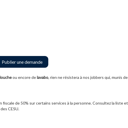
Publier une demande
 douche
ou encore de
lavabo
, rien ne résistera à nos jobbers qui, munis de
 fiscale de 50% sur certains services à la personne. Consultez la liste et
te des CESU.