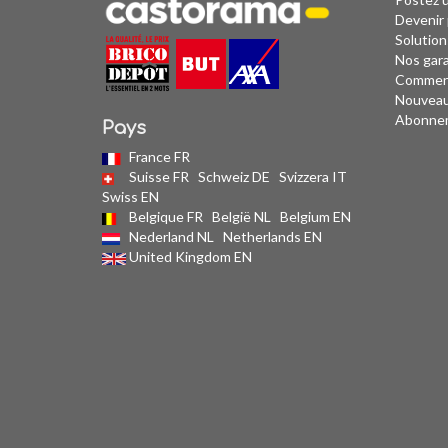
Devenir 
Solution
Nos gar
Comment
Nouvea
Abonne
Pays
France FR
Suisse FR
Schweiz DE
Svizzera IT
Swiss EN
Belgique FR
België NL
Belgium EN
Nederland NL
Netherlands EN
United Kingdom EN