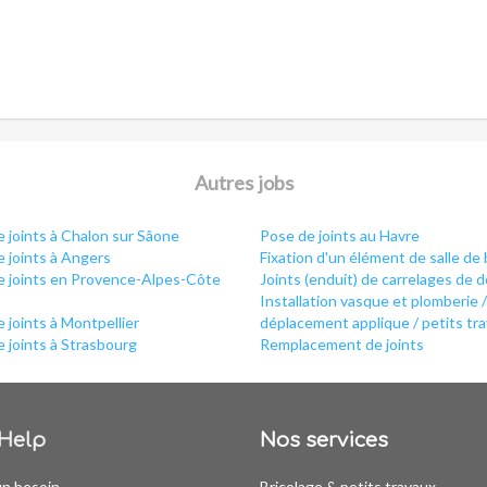
Autres jobs
 joints à Chalon sur Sâone
Pose de joints au Havre
 joints à Angers
Fixation d'un élément de salle de 
e joints en Provence-Alpes-Côte
Joints (enduit) de carrelages de 
Installation vasque et plomberie /
 joints à Montpellier
déplacement applique / petits tr
 joints à Strasbourg
Remplacement de joints
Help
Nos services
un besoin
Bricolage & petits travaux