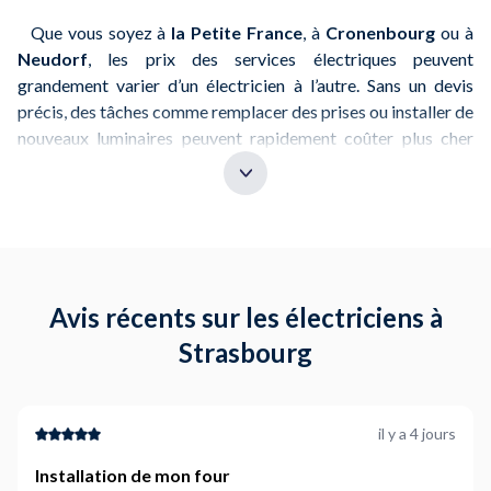
Que vous soyez à
la Petite France
, à
Cronenbourg
ou à
Neudorf
, les prix des services électriques peuvent
grandement varier d’un électricien à l’autre. Sans un devis
précis, des tâches comme remplacer des prises ou installer de
nouveaux luminaires peuvent rapidement coûter plus cher
que prévu.
Avec
NeedHelp
, vous avez la possibilité de comparer les
devis de divers électriciens locaux et d'obtenir un
prix fixe
avant de commencer les travaux
. Que ce soit pour
remettre votre installation aux normes, un dépannage urgent
ou une installation complète, c'est un excellent moyen de
Avis récents sur les électriciens à
maîtriser vos dépenses.
Strasbourg
Conseil
: Assurez-vous de demander un devis détaillé pour
éviter toute mauvaise surprise.
il y a 4 jours
2. Vérifier la réputation des
Installation de mon four
électriciens : l’importance des avis