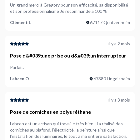
Un grand merci à Grégory pour son efficacité, sa disponibilité
problème électrique peut vite devenir une urgence, qu'il
et son professionnalisme Je recommande à 100 %
s'agisse d'une
coupure de courant
, d'un
court-circuit
ou
d'un
disjoncteur capricieux
. Si vous habitez dans des zones
Clément L
67117 Quatzenheim
animées comme
l’Esplanade
ou le
quartier de l’Ill
, trouver
rapidement un électricien peut être un défi.
il y a 2 mois
Les électriciens sur
NeedHelp
sont connus pour leur
rapidité. En général, vous pouvez obtenir une intervention en
Pose d&#039;une prise ou d&#039;un interrupteur
moins de 24 heures
, que ce soit pour une urgence ou un
projet prévu. Que vous soyez à
Koenigshoffen
ou à
Parfait.
Schiltigheim
, un électricien prêt à intervenir se trouve
Lahcen O
67380 Lingolsheim
facilement.
4. Prendre son temps pour choisir
il y a 3 mois
son électricien local
Pose de corniches en polyuréthane
Lahcen est un artisan qui travaille très bien. Il a réalisé des
Vous pourriez être tenté de choisir un électricien proche,
corniches au plafond, l’électricité, la peinture ainsi que
que vous soyez à
Bischheim
ou à
la Meinau
, mais la
l’installation des luminaires, le tout à ma entière satisfaction.
proximité ne garantit pas toujours la qualité. Certains