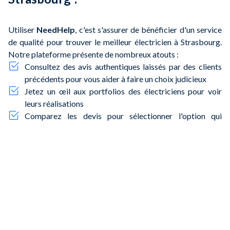
Utiliser
NeedHelp
, c'est s'assurer de bénéficier d'un service
de qualité pour trouver le meilleur électricien à Strasbourg.
Notre plateforme présente de nombreux atouts :
Consultez des avis authentiques laissés par des clients
précédents pour vous aider à faire un choix judicieux
Jetez un œil aux portfolios des électriciens pour voir
leurs réalisations
Comparez les devis pour sélectionner l'option qui
s'harmonise le mieux avec votre budget
Dénichez rapidement des électriciens disponibles, que
ce soit pour des urgences ou des projets planifiés
Engagez des professionnels certifiés et expérimentés
pour garantir des installations électriques sûres et
conformes
Que vous vous trouviez à
la Petite France
, à
Cronenbourg
,
ou dans le quartier de
l'Orangerie
,
NeedHelp
est là pour
vous aider à trouver des électriciens compétents et fiables,