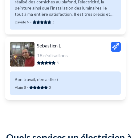
réalisé des corniches au plafond, l’électricité, la
peinture ainsi que l’installation des luminaires, le
tout à ma entière satisfaction. Il est très précis et
attentif aux détails. Je le recommande sans
Davide N
-
5
hésitation.
Sebastien L
18
réalisations
5
Bon travail, rien a dire ?
Alain B
-
5
Quels services un électricien à