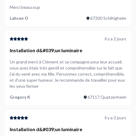
clients
Merci beaucoup
Lahcen O
67300 Schiltigheim
Dans des endroits comme
Strasbourg-Centre
ou
Robertsau
, trouver un électricien de confiance peut être
compliqué si vous n’avez pas accès aux avis d'anciens clients.
il y a 2 jours
Faire le mauvais choix pourrait entraîner des travaux mal
Installation d&#039;un luminaire
faits, des pannes fréquentes, ou pire encore, des problèmes
de sécurité.
Un grand merci à Clément et sa compagne pour leur accueil,
Sur
NeedHelp
, les électriciens sont évalués par des clients
vous avez étais très gentil et compréhensible sur le fait que
qui ont déjà fait appel à leurs services. Qu’il s’agisse d’une
j'ai du venir avec ma fille. Personnes correct, compréhensible,
installation de chauffage électrique
, d’un
dépannage
ou
et d'une super humeur. Je recommande de travailler pour eux
les yeux fermer
d’une
rénovation
, chaque intervention est notée. Cela vous
garantit un service de qualité partout à
Strasbourg
.
Gregory K
67117 Quatzenheim
3. Importance de la réactivité et
il y a 3 jours
disponibilité
Installation d&#039;un luminaire
Dans une ville aussi dynamique que
Strasbourg
, un