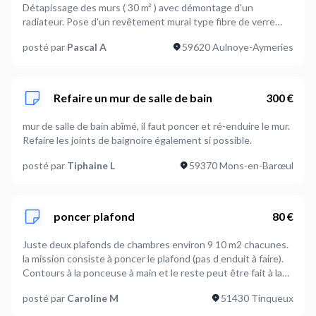
Détapissage des murs ( 30 m² ) avec démontage d'un
radiateur. Pose d'un revêtement mural type fibre de verre
pré-peinte Peinture du revêtement ( 30m² ) Nettoyage et
posté par
Pascal A
59620 Aulnoye-Aymeries
Peinture du plafond ( 16m² ) Salle de Bain Nettoyage et
Peinture du plafond ( 4m² ) Nettoyage et Peinture des murs
non carrelés ( 5m² ) Fournitures à ma charge : Revêtement
mural, Colle Murale, Peinture Revêtement, Peinture Plafond,
Refaire un mur de salle de bain
300 €
Peinture SdB. Forfait petit matériel à la charge du prestataire.
Si connaissance en électricité, le changement de 2 radiateurs
mur de salle de bain abîmé, il faut poncer et ré-enduire le mur.
pourrait être envisagé. NB : Les photos décrivent l'attendu /
Refaire les joints de baignoire également si possible.
autre studio déjà à niveau mais non représentatif de la réalité.
posté par
Tiphaine L
59370 Mons-en-Barœul
poncer plafond
80 €
Juste deux plafonds de chambres environ 9 10 m2 chacunes.
la mission consiste à poncer le plafond (pas d enduit à faire).
Contours à la ponceuse à main et le reste peut être fait à la
machine.
posté par
Caroline M
51430 Tinqueux