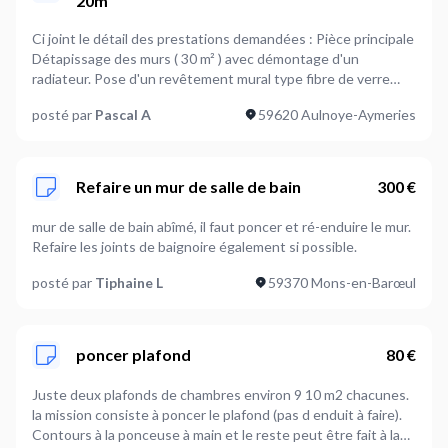
20m²
Ci joint le détail des prestations demandées : Pièce principale
Détapissage des murs ( 30 m² ) avec démontage d'un
radiateur. Pose d'un revêtement mural type fibre de verre
pré-peinte Peinture du revêtement ( 30m² ) Nettoyage et
posté par
Pascal A
59620 Aulnoye-Aymeries
Peinture du plafond ( 16m² ) Salle de Bain Nettoyage et
Peinture du plafond ( 4m² ) Nettoyage et Peinture des murs
non carrelés ( 5m² ) Fournitures à ma charge : Revêtement
mural, Colle Murale, Peinture Revêtement, Peinture Plafond,
Refaire un mur de salle de bain
300 €
Peinture SdB. Forfait petit matériel à la charge du prestataire.
Si connaissance en électricité, le changement de 2 radiateurs
mur de salle de bain abîmé, il faut poncer et ré-enduire le mur.
pourrait être envisagé. NB : Les photos décrivent l'attendu /
Refaire les joints de baignoire également si possible.
autre studio déjà à niveau mais non représentatif de la réalité.
posté par
Tiphaine L
59370 Mons-en-Barœul
poncer plafond
80 €
Juste deux plafonds de chambres environ 9 10 m2 chacunes.
la mission consiste à poncer le plafond (pas d enduit à faire).
Contours à la ponceuse à main et le reste peut être fait à la