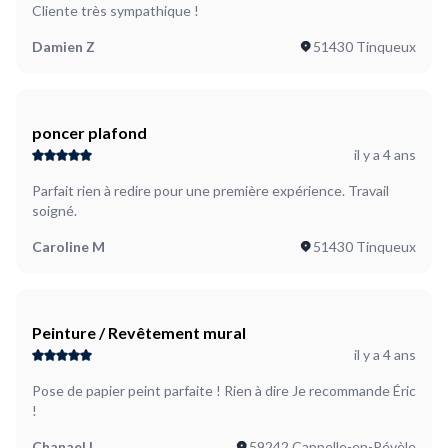
Cliente très sympathique !
Damien Z
51430 Tinqueux
poncer plafond
il y a 4 ans
Parfait rien à redire pour une première expérience. Travail
soigné.
Caroline M
51430 Tinqueux
Peinture / Revêtement mural
il y a 4 ans
Pose de papier peint parfaite ! Rien à dire Je recommande Éric
!
Chanael L
59242 Cappelle-en-Pévèle