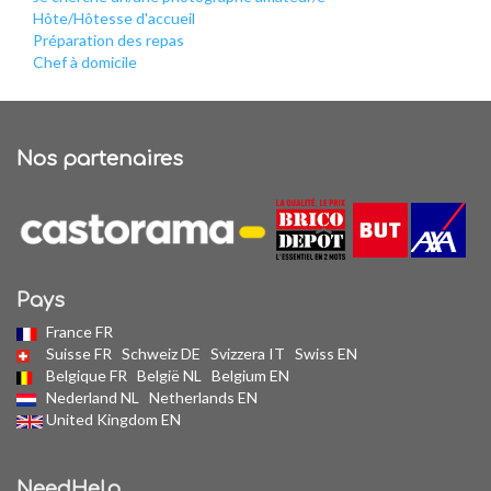
Hôte/Hôtesse d'accueil
Préparation des repas
Chef à domicile
Nos partenaires
Pays
France FR
Suisse FR
Schweiz DE
Svizzera IT
Swiss EN
Belgique FR
België NL
Belgium EN
Nederland NL
Netherlands EN
United Kingdom EN
NeedHelp