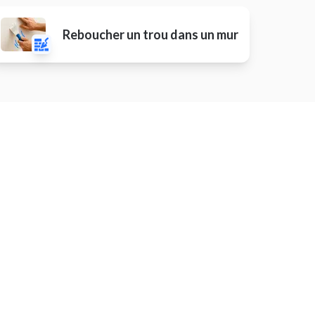
Reboucher un trou dans un mur
Poser des stores avec
raccordement électrique
Ranger du bois
pteurs
Installer une pergola