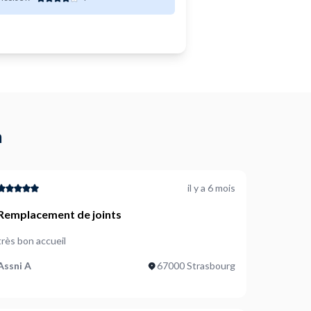
m
il y a 6 mois
Remplacement de joints
très bon accueil
Assni A
67000 Strasbourg