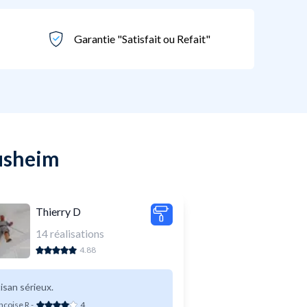
Garantie "Satisfait ou Refait"
fisheim
Thierry D
14
réalisations
4.88
isan sérieux.
ncoise R
-
4