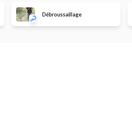
Débroussaillage
Autres prestations
er une porte de garage
Installer un garde-corps
er une chatière
Traiter des canalisations
er une climatisation
Installer des prises / interru