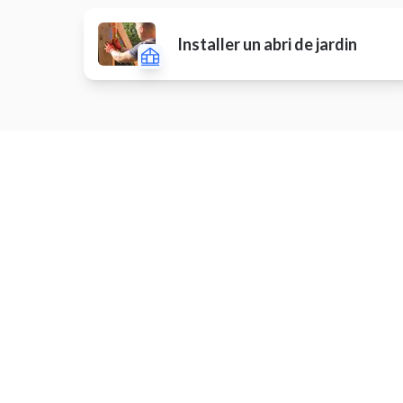
Installer un abri de jardin
Aménager un dressing / placard
Install
Poser une tringle à rideaux
Install
Installer radiateur / sèche-serviette
Install