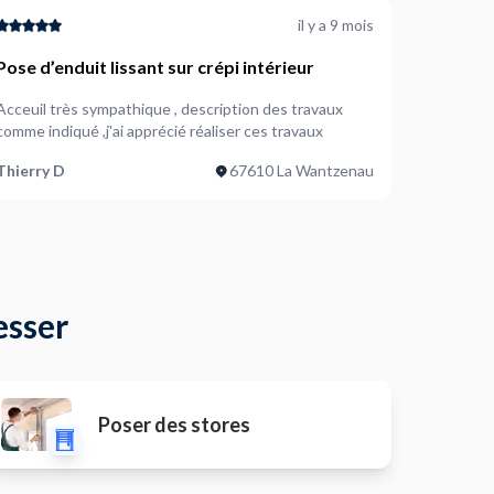
il y a 9 mois
Pose d’enduit lissant sur crépi intérieur
Acceuil très sympathique , description des travaux
comme indiqué ,j'ai apprécié réaliser ces travaux
Thierry D
67610 La Wantzenau
esser
Poser des stores