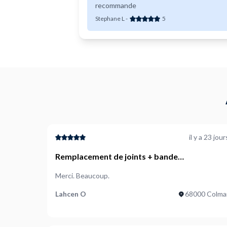
recommande
Stephane L
-
5
il y a 23 jour
Remplacement de joints + bande
d&#039;étanchéité baignoire
Merci. Beaucoup.
Lahcen O
68000 Colma