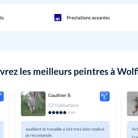
és
Prestations assurées
rez les meilleurs peintres à Wol
Gauthier B
52
réalisations
4.86
exellent le travaille a été tres bien realisé
Art
je recomande
Fra