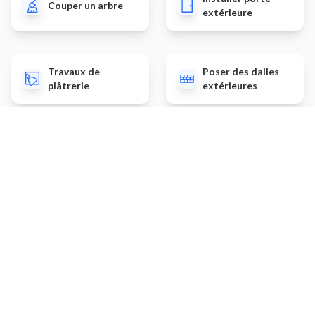
Couper un arbre
extérieure
Travaux de
Poser des dalles
plâtrerie
extérieures
Autres prestations
Installer / rénover une salle
Poncer / vitrifier un parquet
de bain
Installer un portail
Poncer un meuble
Monter des éléments de
Isolation par l'extérieur
cuisine IKEA