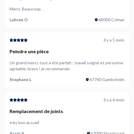
d&#039;étanchéité baignoire
Merci. Beaucoup.
Lahcen O
68000 Colmar
il y a 5 mois
Peindre une pièce
Un grand merci, tout a été parfait : travail soigné et personne
agréable, bravo ! je recommande
Stephane L
67760 Gambsheim
il y a 6 mois
Remplacement de joints
très bon accueil
Assni A
67000 Strasbourg