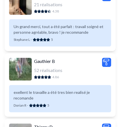
21
réalisations
4.38
Un grand merci, tout a été parfait : travail soigné et
personne agréable, bravo ! je recommande
Stephane L
-
5
Gauthier B
52
réalisations
4.86
exellent le travaille a été tres bien realisé je
recomande
Dorian R
-
5
Thierry D