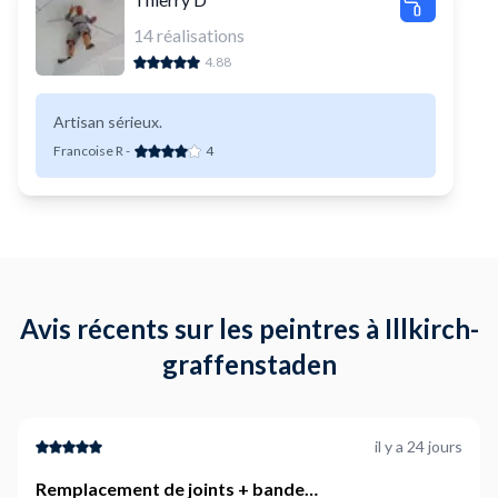
14
réalisations
4.88
Artisan sérieux.
Francoise R
-
4
Avis récents sur les peintres à Illkirch-
graffenstaden
il y a 24 jours
Remplacement de joints + bande