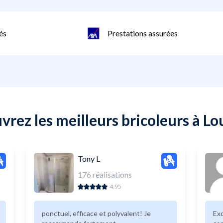
és
Prestations assurées
rez les meilleurs bricoleurs à L
Tony L
176
réalisations
4.95
ponctuel, efficace et polyvalent! Je
Excell