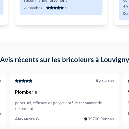
recommande fortement
co
en 
Alexandre G
-
5
Dan
Avis récents sur les bricoleurs à Louvign
s
il y a 4 ans
Plomberie
ponctuel, efficace et polyvalent! Je recommande
fortement
e
Alexandre G
35700 Rennes