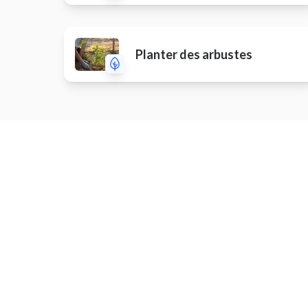
Planter des arbustes
Monter des meubles de salle de
Install
bain
Installer un carport
Répare
Monter un meuble
Dépann