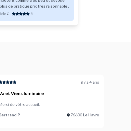
mpétent comme très peu et dévoué
plus de pratique prix très raisonnable .
ièle C
-
5
y
il y a 4 ans
Va et Viens luminaire
Merci de vôtre accueil.
Bertrand P
76600 Le Havre