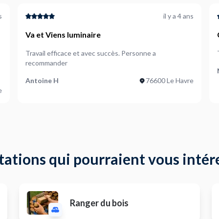
s
il y a 4 ans
Va et Viens luminaire
Travail efficace et avec succès. Personne a
recommander
Antoine H
76600 Le Havre
e
tations qui pourraient vous intér
Ranger du bois