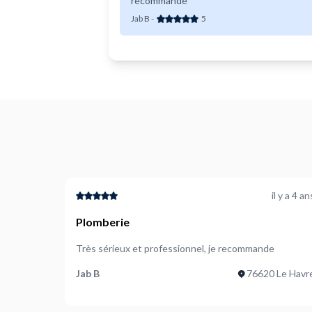
recommande
Jab B
-
5
il y a 4 an
Plomberie
Très sérieux et professionnel, je recommande
Jab B
76620 Le Havr