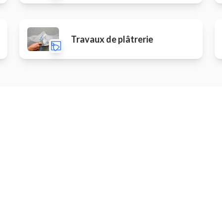
Travaux de plâtrerie
Autres prestations
er radiateur / sèche-serviette
Planter un potager
r une chasse d'eau
Isolation thermique
age de serrurerie
Installer un garde-corps