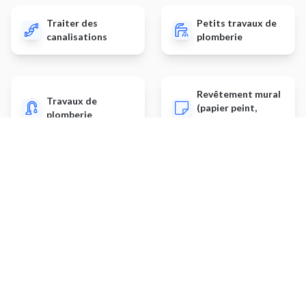
Traiter des
Petits travaux de
canalisations
plomberie
Revêtement mural
Travaux de
(papier peint,
plomberie
parement, enduit)
Autres prestations
Monter un meuble de cuisine
Dépannage de serrurerie
Service de livraison
Réparer une chasse d'eau