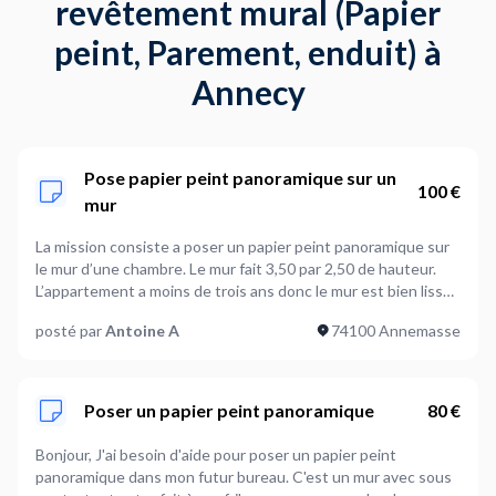
revêtement mural (Papier
peint, Parement, enduit) à
Annecy
Pose papier peint panoramique sur un
100 €
mur
La mission consiste a poser un papier peint panoramique sur
le mur d’une chambre. Le mur fait 3,50 par 2,50 de hauteur.
L’appartement a moins de trois ans donc le mur est bien lisse,
pas de preparation à prévoir pour la pose du papier peint. Le
posté par
Antoine A
74100 Annemasse
mur est un rectangle parfait avec seulement une prise de
courant. Je fournis le papier peint et la colle, il faudra prévoir
les outils.
Poser un papier peint panoramique
80 €
Bonjour, J'ai besoin d'aide pour poser un papier peint
panoramique dans mon futur bureau. C'est un mur avec sous