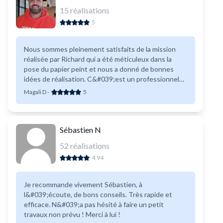
15
réalisations
5
Nous sommes pleinement satisfaits de la mission
réalisée par Richard qui a été méticuleux dans la
pose du papier peint et nous a donné de bonnes
idées de réalisation. C&#039;est un professionnel
très fiable, polyvalent, très sympathique et
Magali D
-
5
consciencieux. Encore merci !
Sébastien N
52
réalisations
4.94
Je recommande vivement Sébastien, à
l&#039;écoute, de bons conseils. Très rapide et
efficace. N&#039;a pas hésité à faire un petit
travaux non prévu ! Merci à lui !