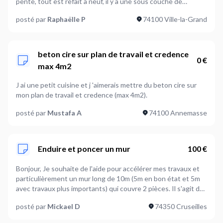
pente, tout est refait à neuf, il y a une sous couche de
peinture blanche. La photo est vieille mais ça permet de voir la
posté par
Raphaëlle P
74100 Ville-la-Grand
sous pente et je vous ai mis un visuel du rendu espéré :)
Merci d'avance, Raphaëlle
beton cire sur plan de travail et credence
0 €
max 4m2
J ai une petit cuisine et j 'aimerais mettre du beton cire sur
mon plan de travail et credence (max 4m2).
posté par
Mustafa A
74100 Annemasse
Enduire et poncer un mur
100 €
Bonjour, Je souhaite de l'aide pour accélérer mes travaux et
particulièrement un mur long de 10m (5m en bon état et 5m
avec travaux plus importants) qui couvre 2 pièces. Il s'agit de
l'enduire, le poncer afin qu'il soit près à peindre.
posté par
Mickael D
74350 Cruseilles