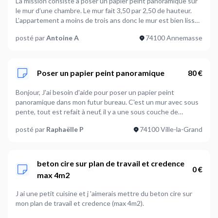
La mission consiste a poser un papier peint panoramique sur
le mur d’une chambre. Le mur fait 3,50 par 2,50 de hauteur.
L’appartement a moins de trois ans donc le mur est bien lisse,
pas de preparation à prévoir pour la pose du papier peint. Le
posté par
Antoine A
74100 Annemasse
mur est un rectangle parfait avec seulement une prise de
courant. Je fournis le papier peint et la colle, il faudra prévoir
les outils.
Poser un papier peint panoramique
80 €
Bonjour, J'ai besoin d'aide pour poser un papier peint
panoramique dans mon futur bureau. C'est un mur avec sous
pente, tout est refait à neuf, il y a une sous couche de
peinture blanche. La photo est vieille mais ça permet de voir la
posté par
Raphaëlle P
74100 Ville-la-Grand
sous pente et je vous ai mis un visuel du rendu espéré :)
Merci d'avance, Raphaëlle
beton cire sur plan de travail et credence
0 €
max 4m2
J ai une petit cuisine et j 'aimerais mettre du beton cire sur
mon plan de travail et credence (max 4m2).