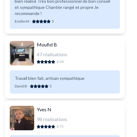
bien réalisé Très bon professionnel de bon conseil
et sympathique Chantier rangé et propre Je
recommande !
Emilie M
-
5
Moufid B
47
réalisations
4.94
Travail bien fait, artisan sympathique
David B
-
5
Yves N
98
réalisations
4.75