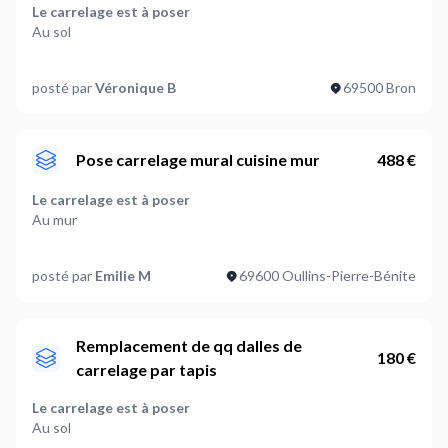
Le carrelage est à poser
Au sol
Quelle est la superficie de carrelage à poser en m2 ?
posté par
Véronique B
69500 Bron
16
Combien de pièces sont concernées ? (optionnel)
5
Pose carrelage mural cuisine mur
488 €
Faut-il retirer un revêtement existant ?
Le carrelage est à poser
Non
Au mur
Vos carreaux sont-ils ?
Quelle est la superficie de carrelage à poser en m2 ?
Unis
posté par
Emilie M
69600 Oullins-Pierre-Bénite
10
Vos carreaux sont de taille :
Combien de pièces sont concernées ? (optionnel)
Standard
1
Remplacement de qq dalles de
180 €
carrelage par tapis
Quel est l'état du sol / mur ?
Faut-il retirer un revêtement existant ?
Prêt à être carrelé
A définir
Le carrelage est à poser
Au sol
Où en êtes-vous dans votre projet ?
Vos carreaux sont-ils ?