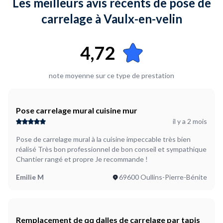
Les meilleurs avis récents de pose de
La porte d'entrée de cet appartement frotte même en la
Vos carreaux sont de taille :
réglant au maximum. Le sol du bâtiment a travaillé. Le but est
carrelage à Vaulx-en-velin
Standard
de remplacer quelques dalles de carrelage par un tapis plus
fin, pour que la porte ne frotte plus.
Quel est l'état du sol / mur ?
4,72
Fissuré
Où en êtes-vous dans votre projet ?
note moyenne sur ce type de prestation
Je suis prêt à démarrer
Plus d’infos...
Je fournis le carrelage et ciment colle, j 'évacue les gravats et
Pose carrelage mural cuisine mur
je ferai les joints plus tard
il y a 2 mois
Pose de carrelage mural à la cuisine impeccable très bien
réalisé Très bon professionnel de bon conseil et sympathique
Chantier rangé et propre Je recommande !
Emilie M
69600 Oullins-Pierre-Bénite
Remplacement de qq dalles de carrelage par tapis