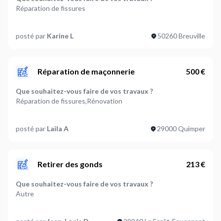
Réparation de fissures
Où souhaitez-vous réaliser vos travaux ?
posté par
Karine L
50260 Breuville
Extérieur
Où en êtes-vous dans votre projet ?
Je suis prêt à démarrer
Réparation de maçonnerie
500 €
Que souhaitez-vous faire de vos travaux ?
Réparation de fissures,Rénovation
Où souhaitez-vous réaliser vos travaux ?
posté par
Laila A
29000 Quimper
Extérieur
Où en êtes-vous dans votre projet ?
Je suis prêt à démarrer
Retirer des gonds
213 €
Plus d’infos...
Que souhaitez-vous faire de vos travaux ?
Crépi à refaire sur un mur et grosse fissure à rattraper
Autre
Où souhaitez-vous réaliser vos travaux ?