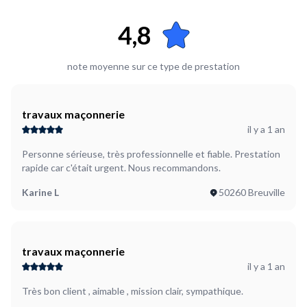
d'accompagnement concernant les poteaux à faire pour
portail.
4,8
note moyenne sur ce type de prestation
travaux maçonnerie
il y a 1 an
Personne sérieuse, très professionnelle et fiable. Prestation
rapide car c'était urgent. Nous recommandons.
Karine L
50260 Breuville
travaux maçonnerie
il y a 1 an
Très bon client , aimable , mission clair, sympathique.