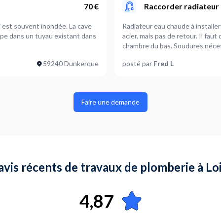
70 €
Raccorder radiateur 
i est souvent inondée. La cave
Radiateur eau chaude à installe
ompe dans un tuyau existant dans
acier, mais pas de retour. Il faut
chambre du bas. Soudures nécess
encore achetés, dépend des ins
59240 Dunkerque
posté par
Fred L
nous les procurer en fonction.
Faire une demande
 avis récents de travaux de plomberie à Lo
4,87