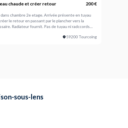
eau chaude et créer retour
200 €
r dans chambre 2e etage. Arrivée présente en tuyau
 créer le retour en passant par le plancher vers la
aire. Radiateur fournit. Pas de tuyau ni radccords
tructions données par aidant et irons chez LM pour
59200 Tourcoing
ison-sous-lens