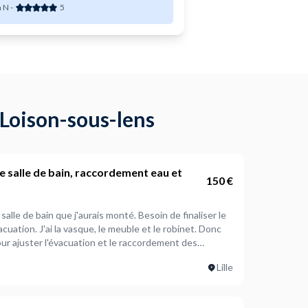
fessionnel. Je recommande !!!
 N
-
5
 Loison-sous-lens
e salle de bain, raccordement eau et
150 €
salle de bain que j'aurais monté. Besoin de finaliser le
cuation. J'ai la vasque, le meuble et le robinet. Donc
our ajuster l'évacuation et le raccordement des
Lille