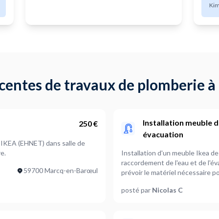
pro
Kim
entes de travaux de plomberie à
Installation meuble d
250 €
évacuation
e
e.
Installation d'un meuble Ikea de 
raccordement de l'eau et de l'éva
59700 Marcq-en-Barœul
prévoir le matériel nécessaire p
arrivées d'eau.
posté par
Nicolas C