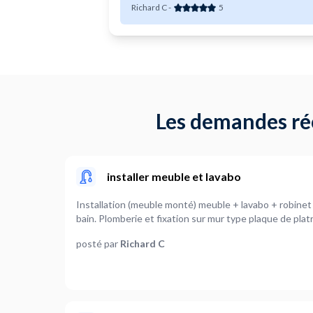
recommend him!
Richard C
-
5
Les demandes réc
installer meuble et lavabo
Installation (meuble monté) meuble + lavabo + robinet IKEA (EHNET) dans salle d
bain. Plomberie et fixation sur mur type plaque de platr
posté par
Richard C