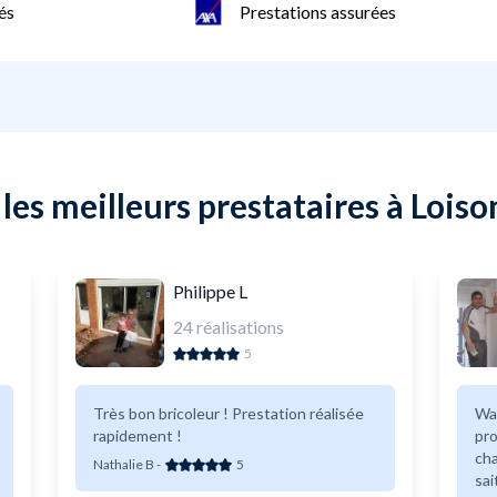
és
Prestations assurées
les meilleurs prestataires à Loiso
Philippe L
24
réalisations
5
Très bon bricoleur ! Prestation réalisée
Wassim 
rapidement !
pro
cha
Nathalie B
-
5
sai