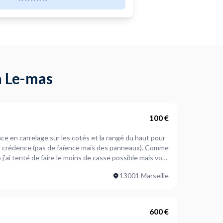
ationnel très agréable. je recommande
aleureusement.
à Le-mas
100 €
sa crédence (pas de faïence mais des panneaux). Comme
 j'ai tenté de faire le moins de casse possible mais voici
13001 Marseille
duire le reste > Placo à
600 €
placo par contre J ai des couteaux à enduire Merci