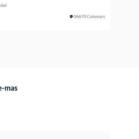
plat
06670 Colomars
Le-mas