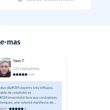
 Le-mas
Yann T
121
réalisations
4.83
duo d&#039;experts très efficace,
able de créativité et
039;inventivité face aux contraintes
hniques, une volonté manifeste de
rer une mission irréprochable, un
vier P
-
5