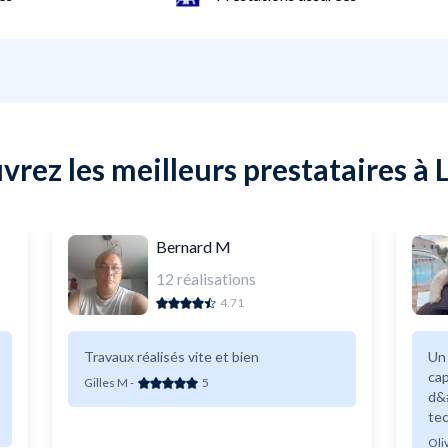
rez les meilleurs prestataires à
Bernard M
12
réalisations
4.71
Travaux réalisés vite et bien
Un 
cap
Gilles M
-
5
d&#
tec
liv
Oli