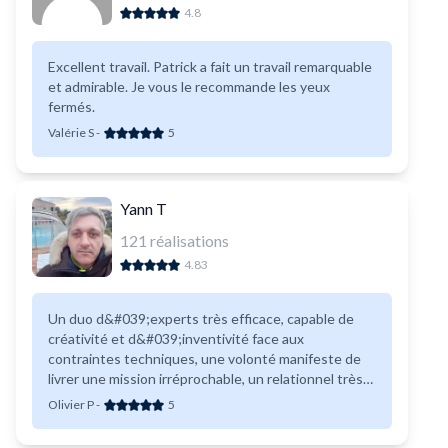
4.8
Excellent travail. Patrick a fait un travail remarquable
et admirable. Je vous le recommande les yeux
fermés.
Valérie S
-
5
Yann T
121
réalisations
4.83
Un duo d&#039;experts très efficace, capable de
créativité et d&#039;inventivité face aux
contraintes techniques, une volonté manifeste de
livrer une mission irréprochable, un relationnel très
agréable. je recommande chaleureusement.
Olivier P
-
5