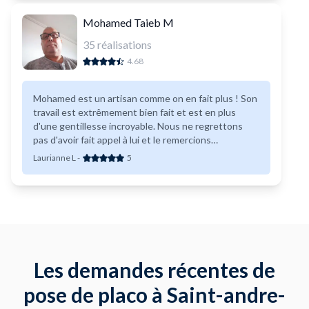
Mohamed Taieb M
35
réalisations
4.68
Mohamed est un artisan comme on en fait plus ! Son
travail est extrêmement bien fait et est en plus
d'une gentillesse incroyable. Nous ne regrettons
pas d'avoir fait appel à lui et le remercions
énormément d'avoir refait tous nos murs ! N'hésitez
Laurianne L
-
5
pas à l'embaucher !
Les demandes récentes de
pose de placo à Saint-andre-