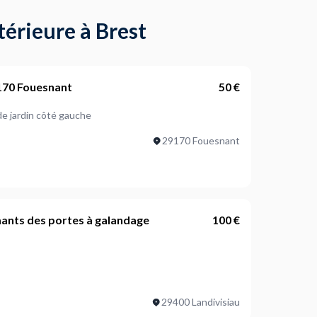
térieure à Brest
9170 Fouesnant
50 €
 porte battante abri de jardin côté gauche
29170 Fouesnant
mants des portes à galandage
100 €
concernée ?
29400 Landivisiau