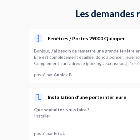
Les demandes ré
Fenêtres / Portes 29000 Quimper
Bonjour, J'ai besoin de remettre une grande fenêtre en état, dans un immeuble ancien.
Elle est complètement écaillée, donc à poncer, repeindr
Complément sur l’adresse (parking, ascenseur...): 1er 
posté par
Annick B
Installation d'une porte intérieure
Que souhaitez-vous faire ?
Installer
Quel est le nombre de porte concernée ?
posté par
Eric L
1