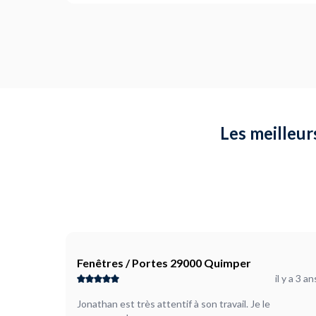
Quel type de porte souhaitez-vous ?
Battante
L'encadrement de la porte est-il en bon état ? (opt
Non
Où en êtes-vous dans votre projet ?
Je suis prêt à démarrer
Les meilleurs
Plus d’infos...
Il y a une porte et encadrement et cloisons au dessus d
Fenêtres / Portes 29000 Quimper
il y a 3 an
Jonathan est très attentif à son travail. Je le