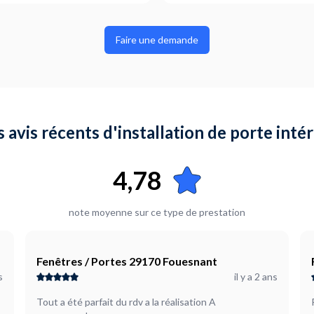
Quel type de porte souhaitez
Coulissante
Faire une demande
ionnel)
L'encadrement de la porte est-
A définir ensemble
Où en êtes-vous dans votre pr
Je suis prêt à démarrer
 avis récents d'installation de porte inté
Plus d’infos...
e la porte et le côté.
Bonjour, Les portes à galandage sont déjà installé, monté. Ce dont j'ai besoin, c'est
l'installation des dormants aut
4,78
Ainsi que si possible, d'installer
note moyenne sur ce type de prestation
Fenêtres / Portes 29170 Fouesnant
s
il y a 2 ans
Tout a été parfait du rdv a la réalisation A