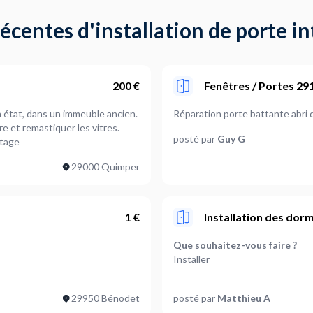
centes d'installation de porte in
200 €
Fenêtres / Portes 2
Réparation
e et remastiquer les vitres.
posté par
Guy G
étage
29000 Quimper
1 €
Installation des dor
Que souhaitez-vous faire ?
Installer
Quel est le nombre de porte 
29950 Bénodet
posté par
Matthieu A
3