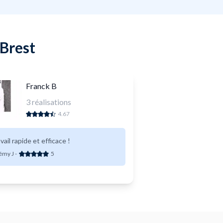
 Brest
Franck B
3
réalisations
4.67
vail rapide et efficace !
émy J
-
5