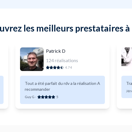
vrez les meilleurs prestataires à
Patrick D
124
réalisations
4.74
Tout a été parfait du rdv a la réalisation A
Tra
recommander
Jér
Guy G
-
5