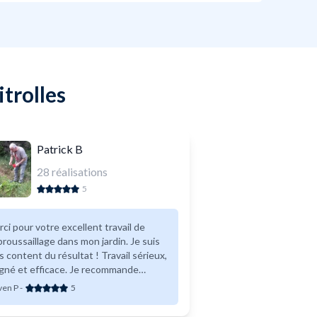
itrolles
Patrick B
28
réalisations
5
ci pour votre excellent travail de
roussaillage dans mon jardin. Je suis
s content du résultat ! Travail sérieux,
gné et efficace. Je recommande
ement Patrick.
ven P
-
5