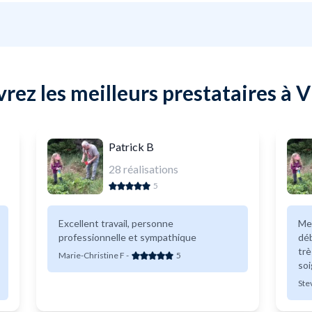
ez les meilleurs prestataires à V
Patrick B
28
réalisations
5
Excellent travail, personne
Mer
professionnelle et sympathique
déb
trè
Marie-Christine F
-
5
soi
viv
Ste