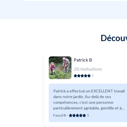
Découvr
Patrick B
28
réalisations
5
Patrick a effectué un EXCELLENT travail
dans notre jardin. Au-delà de ses
compétences, c’est une personne
particulièrement agréable, gentille et à
l’écoute. Nous le recommandons sans
Fayçel B
-
5
hésitation.