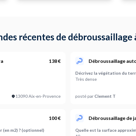
des récentes de débroussaillage à
ra
138 €
Débroussaillage auto
Décrivez la végétation du terr
Très dense
Faut-il prévoir de couper
13090 Aix-en-Provence
posté par
Clement T
Des herbacées,Des arbustes
Où en êtes-vous dans votre pr
Je suis prêt à démarrer
100 €
Débroussaillage de j
r (en m2) ? (optionnel)
Quelle est la surface approxim