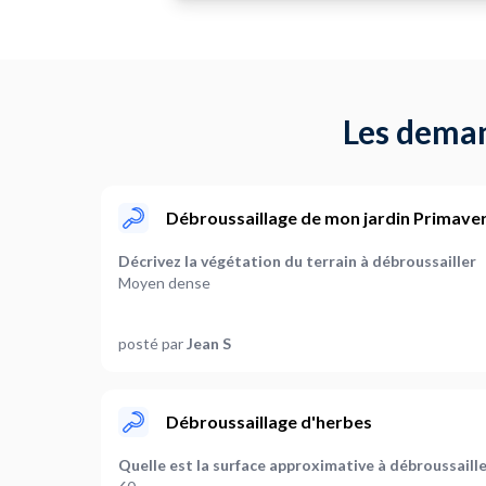
Les deman
Débroussaillage de mon jardin Primave
Décrivez la végétation du terrain à débroussailler
Moyen dense
Faut-il prévoir de couper
posté par
Jean S
A définir ensemble
Où en êtes-vous dans votre projet ?
Je suis prêt à démarrer
Débroussaillage d'herbes
Plus d’infos...
Quelle est la surface approximative à débroussaille
On attend une réponse rapide. Merci