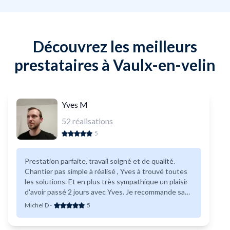
Découvrez les meilleurs
prestataires à Vaulx-en-velin
Yves M
52
réalisations
5
Prestation parfaite, travail soigné et de qualité.
Chantier pas simple à réalisé , Yves à trouvé toutes
les solutions. Et en plus très sympathique un plaisir
d'avoir passé 2 jours avec Yves. Je recommande sans
aucunes hésitations
Michel D
-
5