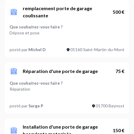
remplacement porte de garage
500 €
coulissante
Que souhaitez-vous faire ?
Dépose et pose
Type de porte de garage :
posté par
Michel D
01160 Saint-Martin-du-Mont
Coulissante
Quel type de matériaux pour votre porte ?
A définir ensemble
Réparation d'une porte de garage
75 €
Est-ce qu'il faut prévoir des travaux sur le support ?
Que souhaitez-vous faire ?
A définir ensemble
Réparation
Faut-il retirer l'ancienne porte de garage ?
Type de porte de garage :
Oui
posté par
Serge P
01700 Beynost
Basculante
Où en êtes-vous dans votre projet ?
Quel type de matériaux pour votre porte ?
J'ai besoin d'accompagnement
Aluminium
Installation d'une porte de garage
150 €
basculante motorisée