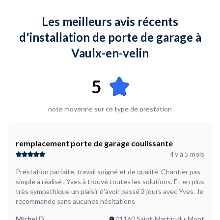
Plus d’infos...
Produits commandés chez Castorama Dardilly Si possible faire
Les meilleurs avis récents
l'enlèvement de la porte de garage basculante, la
motorisation sera enlevée par mes soins La prestation
d'installation de porte de garage à
comprend la dépose et l'installation de la nouvelle porte plus
Vaulx-en-velin
ma motorisation,et l'évacuation de l'ancienne. Tarif en
fonction a revoir
5
note moyenne sur ce type de prestation
remplacement porte de garage coulissante
il y a 5 mois
Prestation parfaite, travail soigné et de qualité. Chantier pas
simple à réalisé , Yves à trouvé toutes les solutions. Et en plus
très sympathique un plaisir d'avoir passé 2 jours avec Yves. Je
recommande sans aucunes hésitations
Michel D
01160 Saint-Martin-du-Mont