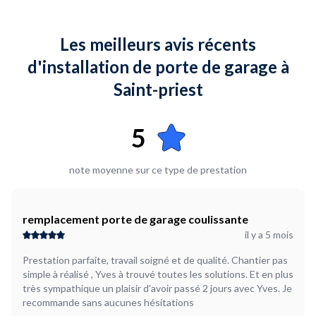
Plus d’infos...
Produits commandés chez Castorama Dardilly Si possible faire
Les meilleurs avis récents
l'enlèvement de la porte de garage basculante, la
motorisation sera enlevée par mes soins La prestation
d'installation de porte de garage à
comprend la dépose et l'installation de la nouvelle porte plus
Saint-priest
ma motorisation,et l'évacuation de l'ancienne. Tarif en
fonction a revoir
5
note moyenne sur ce type de prestation
remplacement porte de garage coulissante
il y a 5 mois
Prestation parfaite, travail soigné et de qualité. Chantier pas
simple à réalisé , Yves à trouvé toutes les solutions. Et en plus
très sympathique un plaisir d'avoir passé 2 jours avec Yves. Je
recommande sans aucunes hésitations