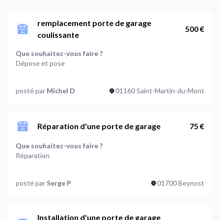
remplacement porte de garage
500 €
coulissante
Que souhaitez-vous faire ?
Dépose et pose
Type de porte de garage :
posté par
Michel D
01160 Saint-Martin-du-Mont
Coulissante
Quel type de matériaux pour votre porte ?
A définir ensemble
Réparation d'une porte de garage
75 €
Est-ce qu'il faut prévoir des travaux sur le support ?
Que souhaitez-vous faire ?
A définir ensemble
Réparation
Faut-il retirer l'ancienne porte de garage ?
Type de porte de garage :
Oui
posté par
Serge P
01700 Beynost
Basculante
Où en êtes-vous dans votre projet ?
Quel type de matériaux pour votre porte ?
J'ai besoin d'accompagnement
Aluminium
Installation d'une porte de garage