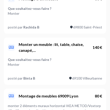
Que souhaitez-vous faire ?
Monter
Quelle est la marque du meuble concerné ? (Optionnel)
posté par
Rachida B
69800 Saint-Priest
BUT
Quels types de meubles sont concernés ?
Autre: 1
Monter un meuble : lit, table, chaise,
140 €
canapé,...
Les meubles ont-ils besoin d'être fixés au mur ?
Non
Que souhaitez-vous faire ?
Monter
Où en êtes-vous dans votre projet ?
Je suis prêt à démarrer
Quelle est la marque du meuble concerné ? (Optionnel)
posté par
Binta B
69100 Villeurbanne
Canaper d’angle
Plus d’infos...
Il y a deux meubles un plus petit voir les 2 images Je propose
Quels types de meubles sont concernés ?
60€ pour le montage des 2 meuble merci
Canapé: 1,Autre: 2
Montage de meubles 69009 Lyon
80 €
Les meubles ont-ils besoin d'être fixés au mur ?
monter 2 éléments muraux horizontal IKEA METOD/Voxtorp
Non