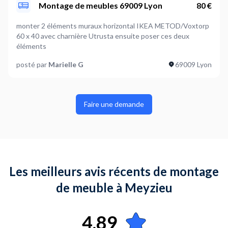
Non
Montage de meubles 69009 Lyon
80 €
basse et commode d’entrée merci.
Où en êtes-vous dans votre projet ?
monter 2 éléments muraux horizontal IKEA METOD/Voxtorp
Je suis prêt à démarrer
60 x 40 avec charnière Utrusta ensuite poser ces deux
éléments
posté par
Marielle G
69009 Lyon
Faire une demande
Les meilleurs avis récents de montage
de meuble à Meyzieu
4,89