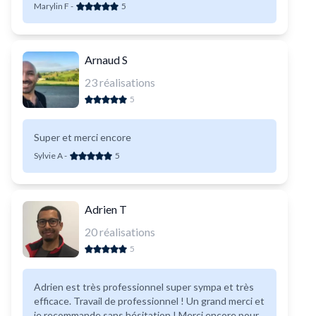
Marylin F
-
5
Arnaud S
23
réalisations
5
Super et merci encore
Sylvie A
-
5
Adrien T
20
réalisations
5
Adrien est très professionnel super sympa et très
efficace. Travail de professionnel ! Un grand merci et
je recommande sans hésitation ! Merci encore pour