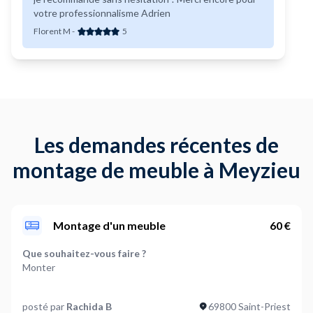
votre professionnalisme Adrien
Florent M
-
5
Les demandes récentes de
montage de meuble à Meyzieu
Montage d'un meuble
60 €
Que souhaitez-vous faire ?
Monter
Quelle est la marque du meuble concerné ? (Optionnel)
posté par
Rachida B
69800 Saint-Priest
BUT