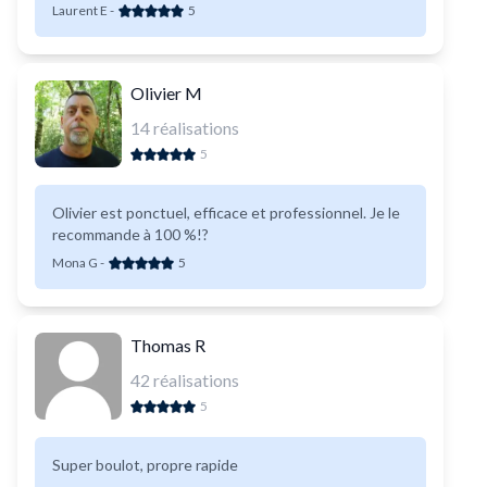
Laurent E
-
5
Olivier M
14
réalisations
5
Olivier est ponctuel, efficace et professionnel. Je le
recommande à 100 %!?
Mona G
-
5
Thomas R
42
réalisations
5
Super boulot, propre rapide