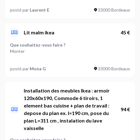
Quelle est la marque du meuble concerné ? (Optionnel)
posté par
Laurent E
33000 Bordeaux
Meuble à chaussures modèle SEDORA de chez Box and
Beyond et armoire de jardin de chez Habrita
Quels types de meubles sont concernés ?
Lit malm ikea
45 €
Mobilier de jardin: 1,Autre: 1
Que souhaitez-vous faire ?
Les meubles ont-ils besoin d'être fixés au mur ?
Monter
Non
Quelle est la marque du meuble concerné ? (Optionnel)
Où en êtes-vous dans votre projet ?
posté par
Mona G
33000 Bordeaux
Malm ikea
J'ai besoin d'accompagnement
Quels types de meubles sont concernés ?
Lit: 1
Installation des meubles Ikea : armoir
120x60x190, Commode 6 tiroirs, 1
Les meubles ont-ils besoin d'être fixés au mur ?
element bas cuisine + plan de travail :
Non
94 €
depose du plan ex. l=190 cm, pose du
Où en êtes-vous dans votre projet ?
plan L=311 cm , instalation du lave
Je suis prêt à démarrer
vaisselle
Plus d’infos...
Que souhaitez-vous faire ?