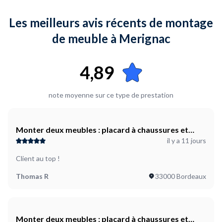
être fixés ?
Les meilleurs avis récents de montage
Autre,À définir ensemble
de meuble à Merignac
Où en êtes-vous dans votre projet ?
Je suis prêt à démarrer
4,89
note moyenne sur ce type de prestation
Monter deux meubles : placard à chaussures et
il y a 11 jours
placard de rangement de jardin à mettre sur
terrasse
Client au top !
Thomas R
33000 Bordeaux
Monter deux meubles : placard à chaussures et