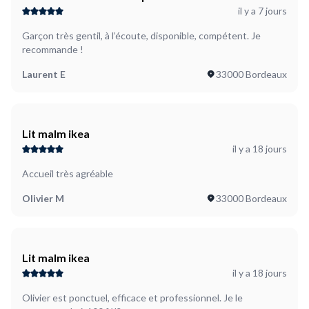
il y a 7 jours
placard de rangement de jardin à mettre sur
terrasse
Garçon très gentil, à l’écoute, disponible, compétent. Je
recommande !
Laurent E
33000 Bordeaux
Lit malm ikea
il y a 18 jours
Accueil très agréable
Olivier M
33000 Bordeaux
Lit malm ikea
il y a 18 jours
Olivier est ponctuel, efficace et professionnel. Je le