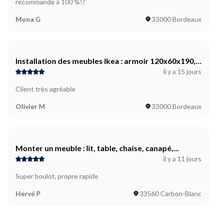
recommande à 100 %!?
Mona G
33000 Bordeaux
Installation des meubles Ikea : armoir 120x60x190,
il y a 15 jours
Commode 6 tiroirs, 1 element bas cuisine + plan de
travail : depose du plan ex. l=190 cm, pose du plan
Client très agréable
L=311 cm , instalation du lave vaisselle
Olivier M
33000 Bordeaux
Monter un meuble : lit, table, chaise, canapé,...
il y a 11 jours
Super boulot, propre rapide
Hervé P
33560 Carbon-Blanc