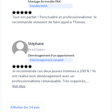
Montage de meuble PAX
Meuble IKEA
Tout est parfait ! Ponctualité et professionnalisme! Je
recommande vivement de faire appel à Thomas.
Stéphane
il y a 21 jours
Déménagement d'un appartement
Déménagement complet
Je recommande ces deux jeunes hommes à 200 % ! Ils
ont réalisé mon déménagement avec un
professionnalisme remarquable. Très organisés,
ponctuels et extrêmement soigneux, ils ont pris grand
Voir plus
soin de mes affaires du début à la fin. En plus d'être
hyper sympathiques, ils ont toujours une solution à
chaque imprévu, ce qui rend le déménagement
beaucoup plus serein. Un grand merci à tous les deux
Afficher les 14 avis
pour votre excellent travail. Je n'hésiterai pas une