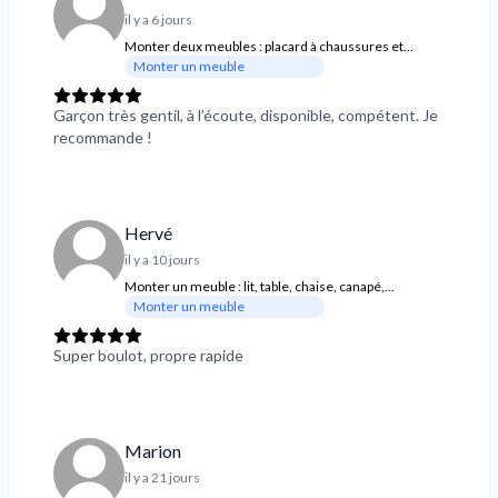
il y a 6 jours
Monter deux meubles : placard à chaussures et
placard de rangement de jardin à mettre sur terrasse
Monter un meuble
Garçon très gentil, à l’écoute, disponible, compétent. Je
recommande !
Hervé
il y a 10 jours
Monter un meuble : lit, table, chaise, canapé,...
Monter un meuble
Super boulot, propre rapide
Marion
il y a 21 jours