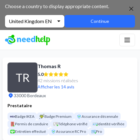
NeedHelp : site de jobbing et de services entre particuliers
Choose a country to display appropriate content.
United Kingdom EN
Continue
Thomas R
TR
5.0
42 missions réalisées
Afficher les 14 avis
33000 Bordeaux
Prestataire
Badge IKEA
Badge Premium
Assurance décennale
Permis de conduire
Téléphone vérifié
Identité vérifiée
Entretien effectué
Assurance RC Pro
Pro