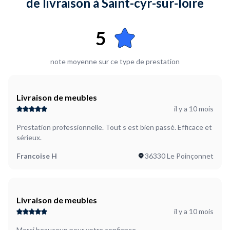
de livraison à Saint-cyr-sur-loire
Y-a-t-il des conditions particulières à appliquer à cette
livraison ?
Non
5
Où en êtes-vous dans votre projet ?
Je suis prêt à démarrer
note moyenne sur ce type de prestation
Plus d’infos...
Livraison matelas sommier 1 table 1m20 1 meuble 1m de long
Livraison de meubles
il y a 10 mois
Prestation professionnelle. Tout s est bien passé. Efficace et
sérieux.
Francoise H
36330 Le Poinçonnet
Livraison de meubles
il y a 10 mois
Merci beaucoup pour votre confiance