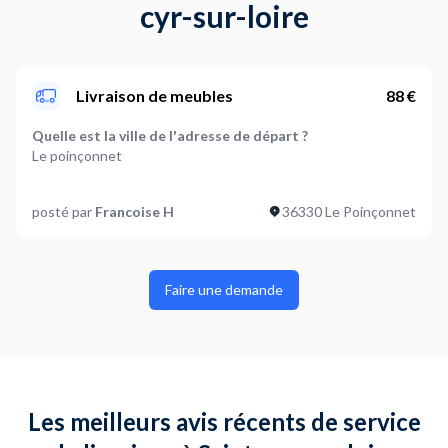
cyr-sur-loire
Livraison de meubles
88 €
Quelle est la ville de l'adresse de départ ?
Le poinçonnet
Quelle est la ville de l'adresse d'arrivée ?
posté par
Francoise H
36330 Le Poinçonnet
Châteauroux
Que souhaitez-vous livrer ?
Autre
Faire une demande
Poids de l'article à livrer (optionnel)
Entre 10 et 50 kg
Faut-il assembler ou installer le produit lors de la
livraison ?
Les meilleurs avis récents de service
Non