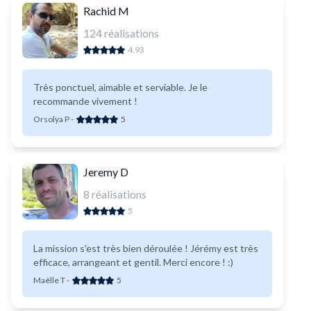
Rachid M
124
réalisations
4.93
Très ponctuel, aimable et serviable. Je le
recommande vivement !
Orsolya P
-
5
Jeremy D
8
réalisations
5
La mission s’est très bien déroulée ! Jérémy est très
efficace, arrangeant et gentil. Merci encore ! :)
Maëlle T
-
5