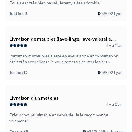
Tout s’est très bien passé, Jeremy a été adorable !
Justine B
69002 Lyon
Livraison de meubles (lave-linge, lave-vaisselle,
il y a 1 an
petit frigo, grande étagère et deux petites
étagères)
Parfait tout était prêt à être enlevé Justine et ça maman on
était très accueillante je vous remercie toutes les deux
Jeremy D
69002 Lyon
Livraison d'un matelas
il y a 1 an
Très ponctuel, aimable et serviable. Je le recommande
vivement !
Orsolya P
69100 Villeurbanne