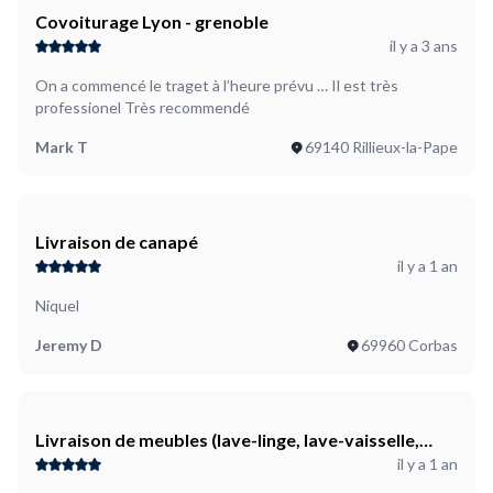
8ème à Villeurbanne.
Covoiturage Lyon - grenoble
il y a 3 ans
On a commencé le traget à l’heure prévu … Il est très
professionel Très recommendé
Mark T
69140 Rillieux-la-Pape
Livraison de canapé
il y a 1 an
Niquel
Jeremy D
69960 Corbas
Livraison de meubles (lave-linge, lave-vaisselle,
il y a 1 an
petit frigo, grande étagère et deux petites
étagères)