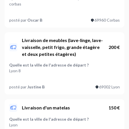
corbas
Quelle est la ville de l'adresse d'arrivée ?
posté par
Oscar B
69960 Corbas
la courneuve
Que souhaitez-vous livrer ?
Autre
Livraison de meubles (lave-linge, lave-
vaisselle, petit frigo, grande étagère
200 €
Poids de l'article à livrer (optionnel)
et deux petites étagères)
Entre 50 et 100 kg
Quelle est la ville de l'adresse de départ ?
Faut-il assembler ou installer le produit lors de la
Lyon 8
livraison ?
Non
Quelle est la ville de l'adresse d'arrivée ?
posté par
Justine B
69002 Lyon
Lyon 2
Y-a-t-il des conditions particulières à appliquer à cette
livraison ?
Que souhaitez-vous livrer ?
Volumineux
Autre
Livraison d'un matelas
150 €
Où en êtes-vous dans votre projet ?
Poids de l'article à livrer (optionnel)
Je suis prêt à démarrer
Quelle est la ville de l'adresse de départ ?
Plus de 100 kg
Lyon